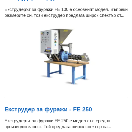
Екструдерът за фуражи FE 100 е основният модел. Въпреки
размерите си, този екструдер предлага широк спектър от...
Екструдер за фуражи - FE 250
Екструдерът за фуражи FE 250 е модел със средна
производителност. Той предлага широк спектър на...