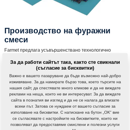
Производство на фуражни
смеси
Farmet предлага усъвършенствано технологично
оборудване за приготвяне и производство на фуражни
За да работи сайтът така, както сте свикнали
смеси.
(съгласие за бисквитки)
Важно е вашето пазаруване да бъде възможно най-добро
Повече информация
изживяване. За да намирате бързо това, което търсите на
нашия сайт, да спестявате много кликове и да не виждате
MVKS - Малки фуражни цехове
реклами на неща, които не ви интересуват. За да виждате
сайта в познатия ви изглед и да не се налага да влизате
Малките производствени съоръжения се предлагат с
всеки път. Затова се нуждаем от вашето съгласие за
автоматична пневматична мелница (MVKS-s) или с...
използване на бисквитки. С натискане на бутон „OK“ вие
се съгласявате с настройките на бисквитките, които ни
позволяват да предоставяме смислени и полезни услуги