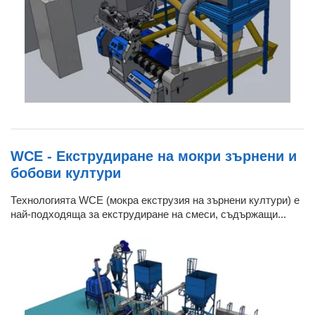
WCE - Екструдиране на мокри зърнени и
бобови култури
Технологията WCE (мокра екструзия на зърнени култури) е
най-подходяща за екструдиране на смеси, съдържащи...