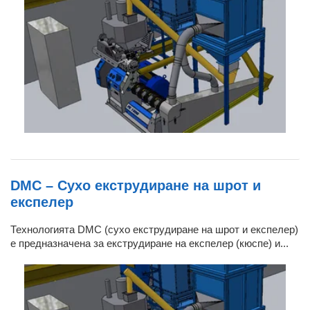
DMC – Сухо екструдиране на шрот и
експелер
Технологията DMC (сухо екструдиране на шрот и експелер)
е предназначена за екструдиране на експелер (кюспе) и...