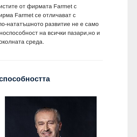
истите от фирмата Farmet с
ирма Farmet се отличават с
 по-нататъшното развитие не е само
носпособност на всички пазари,но и
околната среда.
оспособността