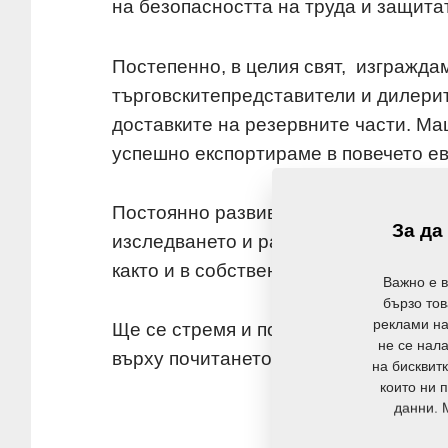
на безопасността на труда и защита
Постепенно, в целия свят, изгражд
търговскитепредставители и дилерит
доставките на резервните части. Ма
успешно експортираме в повечето ев
Постоянно развиваме и укрепваме т
За да
изследването и развоя, в маркетинг
както и в собственото ни производст
Важно е 
бързо тов
реклами на
Ще се стремя и по-нататък да укреп
не се нала
върху почитането на клиентите и на
на бисквитк
които ни 
данни. 