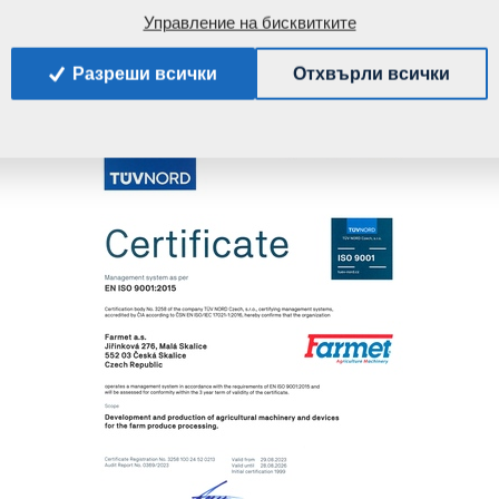
Управление на бисквитките
рана по системата за управление
Разреши всички
Отхвърли всички