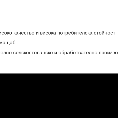
исоко качество и висока потребителска стойност
 мащаб
телно селскостопанско и обработвателно произв