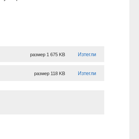
.
размер 1 675 KB
Изтегли
размер 118 KB
Изтегли