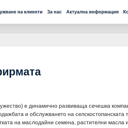
ужване на клиенти
За нас
Актуална информация
К
фирмата
ужество) е динамично развиваща сечешка компа
одажбата и обслужването на селскостопанската т
тката на маслодайни семена, растителни масла 