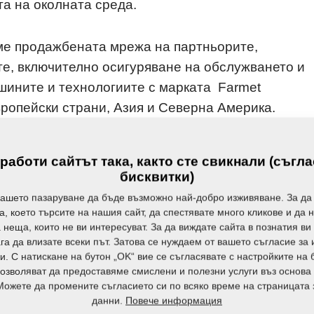
та на околната среда.
аме продажбената мрежа на партньорите,
е, включително осигуряване на обслужването и
шините и технологиите с марката Farmet
ропейски страни, Азия и Северна Америка.
имовете на нашите сътрудници в областта на
 работи сайтът така, както сте свикнали (съгла
а, продажбите и обслужването на клиентите,
бисквитки)
во.
вашето пазаруване да бъде възможно най-добро изживяване. За да
а, което търсите на нашия сайт, да спестявате много кликове и да 
 неща, които не ви интересуват. За да виждате сайта в познатия ви 
вам корпоративната култура Farmet, фокусирана
га да влизате всеки път. Затова се нуждаем от вашето съгласие за
сърчаване на иновациите.
и. С натискане на бутон „OK“ вие се съгласявате с настройките на 
позволяват да предоставяме смислени и полезни услуги въз основа
Можете да промените съгласието си по всяко време на страницата 
Ing. Karel Žďárský
Повече информация
данни.
Генерален директор 