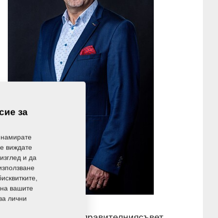
сие за
 намирате
не виждате
изглед и да
 използване
бисквитките,
 на вашите
за лични
и председател на Управителниясъвет