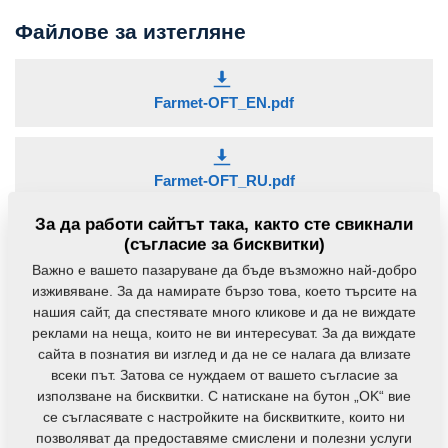
Файлове за изтегляне
Farmet-OFT_EN.pdf
Farmet-OFT_RU.pdf
За да работи сайтът така, както сте свикнали
(съгласие за бисквитки)
Пресоване с екструдиране
Важно е вашето пазаруване да бъде възможно най-добро
изживяване. За да намирате бързо това, което търсите на
Перфектна комбинация от механична и термична
нашия сайт, да спестявате много кликове и да не виждате
обработка. При нея се използват предимствата на
реклами на неща, които не ви интересуват. За да виждате
екструдирането за последващия етап на пресоване
сайта в познатия ви изглед и да не се налага да влизате
(увеличаване на добива на масло).
всеки път. Затова се нуждаем от вашето съгласие за
използване на бисквитки. С натискане на бутон „OK“ вие
Повече информация
се съгласявате с настройките на бисквитките, които ни
позволяват да предоставяме смислени и полезни услуги