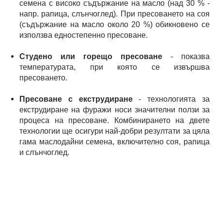
семена с високо съдържание на масло (над 30 % -
напр. рапица, слънчоглед). При пресоването на соя
(съдържание на масло около 20 %) обикновено се
използва едностепенно пресоване.
Студено или горещо пресоване
- показва
температурата, при която се извършва
пресоването.
Пресоване с екструдиране
- технологията за
екструдиране на фуражи носи значителни ползи за
процеса на пресоване. Комбинирането на двете
технологии ще осигури най-добри резултати за цяла
гама маслодайни семена, включително соя, рапица
и слънчоглед.