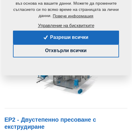
EP1 - Едностепенно пресоване с
въз основа на вашите данни. Можете да промените
екструдиране
съгласието си по всяко време на страницата за лични
данни.
Повече информация
Едностепенно пресоване с екструдиране е технология,
Управление на бисквитките
специално разработена за преработка на соя...
Разреши всички
Отхвърли всички
EP2 - Двустепенно пресоване с
екструдиране