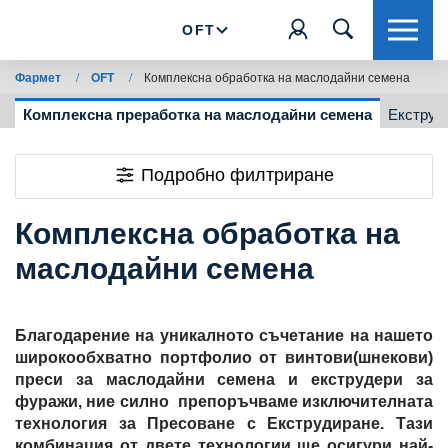
OFT
Фармет
/
OFT
/
Комплексна обработка на маслодайни семена
Комплексна преработка на маслодайни семена
Екструз
Подробно филтриране
Комплексна обработка на
маслодайни семена
Благодарение на уникалното съчетание на нашето
широкообхватно портфолио от винтови(шнекови)
преси за маслодайни семена и екструдери за
фуражи, ние силно препоръчваме изключителната
технология за Пресоване с Екструдиране. Тази
комбинация от двете технологии ще осигури най-