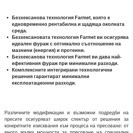
Безхексанова технология Farmet, която е
едновременно рентабилна и щадяща околната
среда.
Безхексановата технология Farmet ви осигурява
идеален фураж с оптимално съотношение на
мазнини (енергия) и протеини.
Безхексанова технология Farmet ви дава най-
ефективния фураж при минимални разходи.
Комплексните интегрирани технологични
решения гарантират минимални
експлоатационни разходи.
Различните модификации и възможни подредби на
пресите осигуряват широк спектър от решения за
конкретните изисквания към процеса на пресоване: от
много малки мощности за пресоване на специални