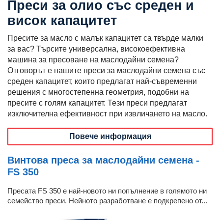
Преси за олио със среден и
висок капацитет
Пресите за масло с малък капацитет са твърде малки
за вас? Търсите универсална, високоефективна
машина за пресоване на маслодайни семена?
Отговорът е нашите преси за маслодайни семена със
среден капацитет, които предлагат най-съвременни
решения с многостепенна геометрия, подобни на
пресите с голям капацитет. Тези преси предлагат
изключителна ефективност при извличането на масло.
Повече информация
Винтова преса за маслодайни семена -
FS 350
Пресата FS 350 е най-новото ни попълнение в голямото ни
семейство преси. Нейното разработване е подкрепено от...