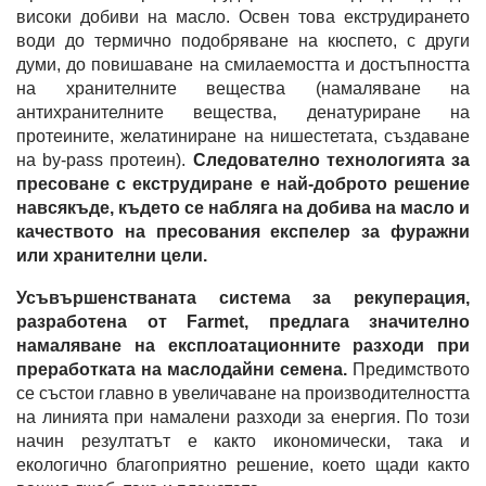
високи добиви на масло. Освен това екструдирането
води до термично подобряване на кюспето, с други
думи, до повишаване на смилаемостта и достъпността
на хранителните вещества (намаляване на
антихранителните вещества, денатуриране на
протеините, желатиниране на нишестетата, създаване
на by-pass протеин).
Следователно технологията за
пресоване с екструдиране е най-доброто решение
навсякъде, където се набляга на добива на масло и
качеството на пресования експелер за фуражни
или хранителни цели.
Усъвършенстваната система за рекуперация,
разработена от Farmet, предлага значително
намаляване на експлоатационните разходи при
преработката на маслодайни семена.
Предимството
се състои главно в увеличаване на производителността
на линията при намалени разходи за енергия. По този
начин резултатът е както икономически, така и
екологично благоприятно решение, което щади както