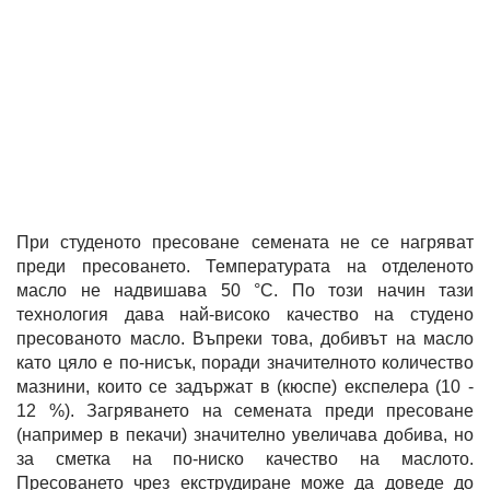
При студеното пресоване семената не се нагряват
преди пресоването. Температурата на отделеното
масло не надвишава 50 °C. По този начин тази
технология дава най-високо качество на студено
пресованото масло. Въпреки това, добивът на масло
като цяло е по-нисък, поради значителното количество
мазнини, които се задържат в (кюспе) експелера (10 -
12 %). Загряването на семената преди пресоване
(например в пекачи) значително увеличава добива, но
за сметка на по-ниско качество на маслото.
Пресоването чрез екструдиране може да доведе до