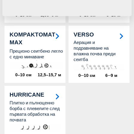
0–10 см
2,58–6 м
0–10 см
3–10 м
KOMPAKTOMAT
VERSO
MAX
Аерация и
подравняване на
Прецизно сеитбено легло
влажна почва преди
с едно минаване
сеитба
0–10 см
12,5–15,7 м
0─10 см
6─9 м
HURRICANE
Плитко и пълноценно
борба с плевелите след
първата обработка на
почвата