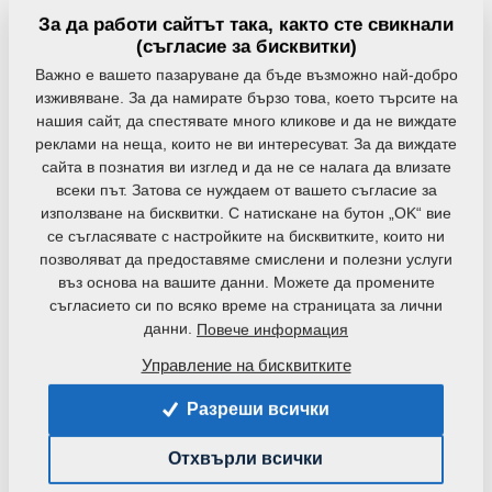
6–18 см
3–3,5 м
м
За да работи сайтът така, както сте свикнали
(съгласие за бисквитки)
Важно е вашето пазаруване да бъде възможно най-добро
DISKOMAT PS
изживяване. За да намирате бързо това, което търсите на
Разрохкване до 18 см с
нашия сайт, да спестявате много кликове и да не виждате
интензивно смесване
реклами на неща, които не ви интересуват. За да виждате
сайта в познатия ви изглед и да не се налага да влизате
6─18 см
5─8,3 м
всеки път. Затова се нуждаем от вашето съгласие за
използване на бисквитки. С натискане на бутон „OK“ вие
се съгласявате с настройките на бисквитките, които ни
Предсеитбени комбинирани
позволяват да предоставяме смислени и полезни услуги
въз основа на вашите данни. Можете да промените
култиватори
съгласието си по всяко време на страницата за лични
Прецизна подготовка на сеитбеното легло в много
данни.
Повече информация
модификации.
Управление на бисквитките
KOMPAKTOMAT
KOMPAKTOMAT
Разреши всички
NS
PS
Отхвърли всички
Прецизно сеитбено легло
Прецизно сеитбено легло
с едно минаване
с едно минаване