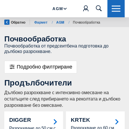
AGM
Обратно
Фармет
/
AGM
/
Почвообработка
Почвообработка
Почвообработка от предсеитбена подготовка до
дълбоко разрохкване.
Подробно филтриране
Продълбочители
Дълбоко разрохкване с интензивно омесване на
остатъците след прибирането на реколтата и дълбоко
разрохкване без омесване.
DIGGER
KRTEK
Разрохкване до 60 см
Разрохкване до 50 см с