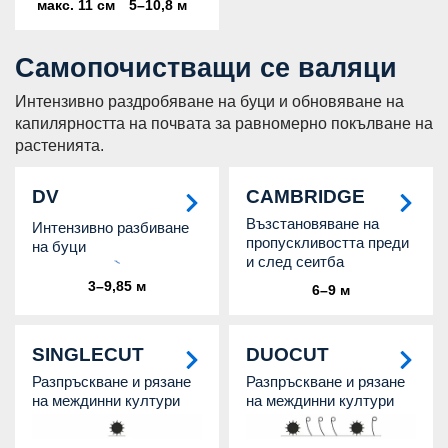
макс. 11 см
5–10,8 м
Самопочистващи се валяци
Интензивно раздробяване на буци и обновяване на
капилярността на почвата за равномерно покълване на
растенията.
DV
CAMBRIDGE
Възстановяване на
Интензивно разбиване
пропускливостта преди
на буци
и след сеитба
3–9,85 м
6–9 м
SINGLECUT
DUOCUT
Разпръскване и рязане
Разпръскване и рязане
на междинни култури
на междинни култури