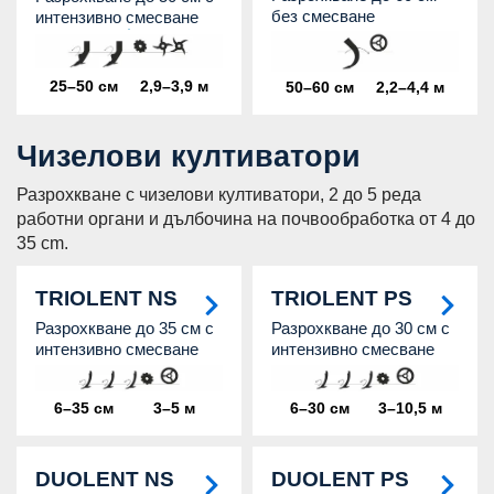
без смесване
интензивно смесване
25–50 см
2,9–3,9 м
50–60 см
2,2–4,4 м
Чизелови култиватори
Разрохкване с чизелови култиватори, 2 до 5 реда
работни органи и дълбочина на почвообработка от 4 до
35 cm.
TRIOLENT NS
TRIOLENT PS
Разрохкване до 35 см с
Разрохкване до 30 см с
интензивно смесване
интензивно смесване
6–35 см
3–5 м
6–30 см
3–10,5 м
DUOLENT NS
DUOLENT PS