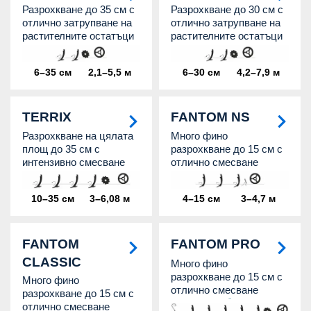
Разрохкване до 35 см с
Разрохкване до 30 см с
отлично затрупване на
отлично затрупване на
растителните остатъци
растителните остатъци
6–35 см
2,1–5,5 м
6–30 см
4,2–7,9 м
TERRIX
FANTOM NS
Разрохкване на цялата
Много фино
площ до 35 см с
разрохкване до 15 см с
интензивно смесване
отлично смесване
10–35 см
3–6,08 м
4–15 см
3–4,7 м
FANTOM
FANTOM PRO
CLASSIC
Много фино
разрохкване до 15 см с
Много фино
отлично смесване
разрохкване до 15 см с
отлично смесване