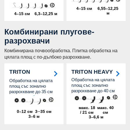
4–15 см
6,55–12,25
м
4–15 см
6,3–12,25 м
Комбинирани плугове-
разрохвачи
Комбинирана почвообработка. Плитка обработка на
цялата площ с по-дълбоко разрохкване.
TRITON
TRITON HEAVY
Обработка на цялата
Обработка на цялата
площ със зонално
площ със зонално
разрохкване до 40 см
разрохкване до 35 см
макс. 18
макс. 40
0–12 см
3─35 см
/ 21 см
см
3–6 м
3–6,6 м