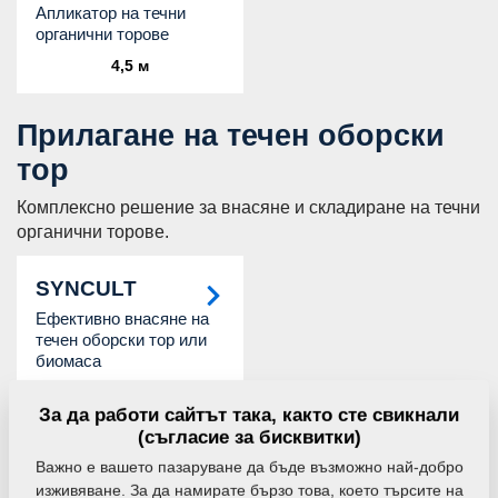
Апликатор на течни
органични торове
4,5 м
Прилагане на течен оборски
тор
Комплексно решение за внасяне и складиране на течни
органични торове.
SYNCULT
Ефективно внасяне на
течен оборски тор или
биомаса
За да работи сайтът така, както сте свикнали
Дозаторни резервоари
(съгласие за бисквитки)
Важно е вашето пазаруване да бъде възможно най-добро
Бункери за тор за агрегиране с машини за
изживяване. За да намирате бързо това, което търсите на