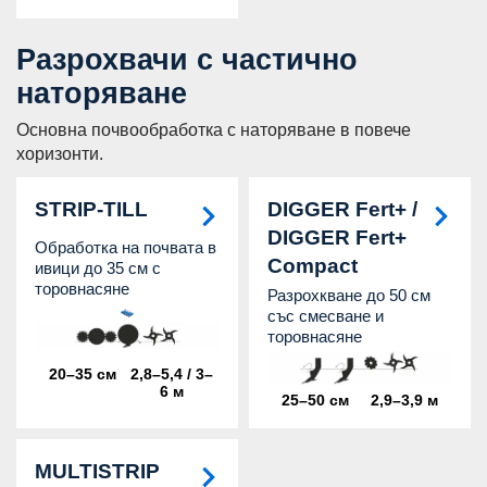
Разрохвачи с частично
наторяване
Основна почвообработка с наторяване в повече
хоризонти.
STRIP-TILL
DIGGER Fert+ /
DIGGER Fert+
Обработка на почвата в
Compact
ивици до 35 см с
торовнасяне
Разрохкване до 50 см
със смесване и
торовнасяне
20–35 см
2,8–5,4 / 3–
6 м
25–50 см
2,9–3,9 м
MULTISTRIP