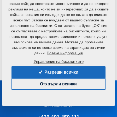
почвообработка с внасяне на тор.
нашия сайт, да спестявате много кликове и да не виждате
реклами на неща, които не ви интересуват. За да виждате
FALCON FH
FALCON HW
сайта в познатия ви изглед и да не се налага да влизате
всеки път. Затова се нуждаем от вашето съгласие за
Преден дозиращ бункер
Универсален бункер тип
използване на бисквитки. С натискане на бутон „OK“ вие
за тор или семена
вагон с висок капацитет
се съгласявате с настройките на бисквитките, които ни
позволяват да предоставяме смислени и полезни услуги
въз основа на вашите данни. Можете да промените
MICRO DRILL
съгласието си по всяко време на страницата за лични
данни.
Повече информация
Сеитба на междинни
култури с едно
Управление на бисквитките
минаване
Разреши всички
Отхвърли всички
Поддържайте връзка с нас
Ще ви посъветваме при избора на правилната машина
или технология