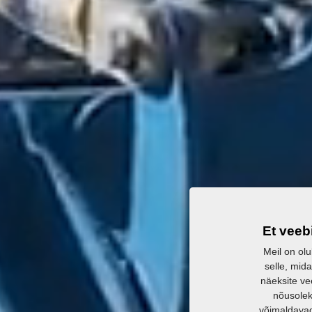
Et veeb
Meil on olu
selle, mida
näeksite ve
nõusolek
võimaldavad