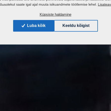
Lisatea
õusolekut saate igal ajal muuta isikuandmete töötlemise lehel.
Küpsiste haldamine
Luba kõik
Keeldu kõigist