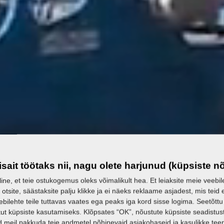
isait töötaks nii, nagu olete harjunud (küpsiste n
line, et teie ostukogemus oleks võimalikult hea. Et leiaksite meie veebileh
 otsite, säästaksite palju klikke ja ei näeks reklaame asjadest, mis teid e
ebilehte teile tuttavas vaates ega peaks iga kord sisse logima. Seetõttu
ut küpsiste kasutamiseks. Klõpsates “OK”, nõustute küpsiste seadistus
 meil pakkuda teie andmetel põhinevaid asjakohaseid ja kasulikke te