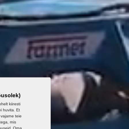
õusolek)
elt kiiresti
i huvita. Et
 vajame teie
tega, mis
enuseid. Oma