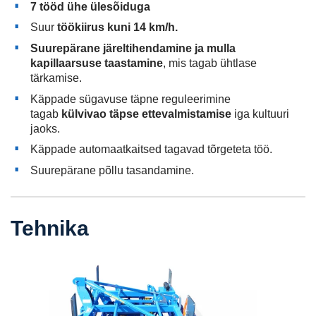
7 tööd ühe ülesõiduga
Suur
töökiirus kuni 14 km/h.
Suurepärane järeltihendamine ja mulla
kapillaarsuse taastamine
, mis tagab ühtlase
tärkamise.
Käppade sügavuse täpne reguleerimine
tagab
külvivao täpse ettevalmistamise
iga kultuuri
jaoks.
Käppade automaatkaitsed tagavad tõrgeteta töö.
Suurepärane põllu tasandamine.
Tehnika