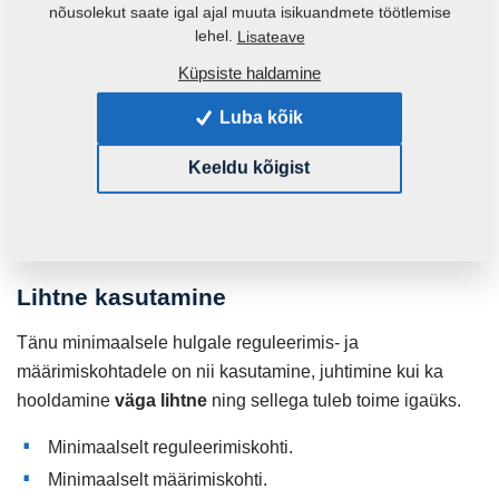
nõusolekut saate igal ajal muuta isikuandmete töötlemise
lehel.
Lisateave
Küpsiste haldamine
Luba kõik
Automaatne tera
kaitse
Keeldu kõigist
Töössügavuse lihtne
reguleerimine.
Lihtne kasutamine
Tänu minimaalsele hulgale reguleerimis- ja
määrimiskohtadele on nii kasutamine, juhtimine kui ka
hooldamine
väga lihtne
ning sellega tuleb toime igaüks.
Minimaalselt reguleerimiskohti.
Minimaalselt määrimiskohti.