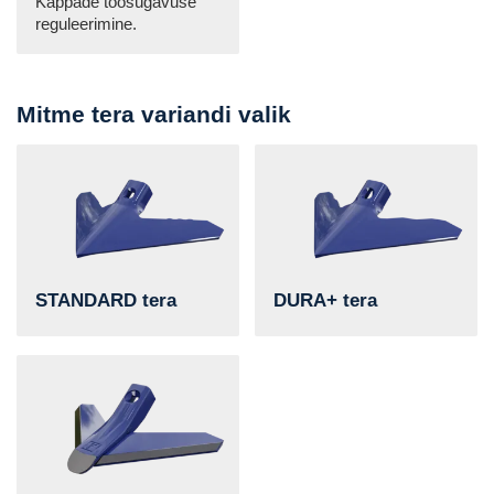
Käppade töösügavuse
reguleerimine.
Mitme tera variandi valik
STANDARD tera
DURA+ tera