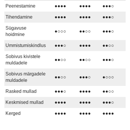
Peenestamine
●●●●
●●●●
●●●○
Tihendamine
●●●●
●●●●
●●●○
Sügavuse
●○○○
●●○○
●●●○
hoidmine
Ummistumiskindlus
●●●○
●●●●
●●○○
Sobivus kivistele
●●○○
●●○○
●●●○
muldadele
Sobivus märgadele
●●○○
●●●○
●○○○
muldadele
Rasked mullad
●●●○
●●●●
●●○○
Keskmised mullad
●●●●
●●●●
●●●○
Kerged
●●●●
●●●●
●●●●