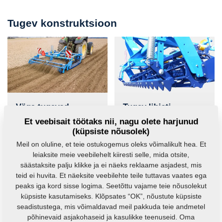
Tugev konstruktsioon
Väga tugevad
Tugev libisti
materjalid
Tugev esilibisti tagab
Et veebisait töötaks nii, nagu olete harjunud
künnikihi pealmise osa
Oluliste sõlmede juures
(küpsiste nõusolek)
purustamise.
on kasutatud väga
Meil on oluline, et teie ostukogemus oleks võimalikult hea. Et
tugevaid vääristatud
leiaksite meie veebilehelt kiiresti selle, mida otsite,
materjale, et tagada pikk
säästaksite palju klikke ja ei näeks reklaame asjadest, mis
kasutusaeg. Suurele
teid ei huvita. Et näeksite veebilehte teile tuttavas vaates ega
koormusele kavandatud
peaks iga kord sisse logima. Seetõttu vajame teie nõusolekut
raam.
küpsiste kasutamiseks. Klõpsates “OK”, nõustute küpsiste
seadistustega, mis võimaldavad meil pakkuda teie andmetel
põhinevaid asjakohaseid ja kasulikke teenuseid. Oma