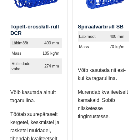
Topelt-crosskill-rull
Spiraalvarbrull SB
DCR
Läbimõõt
400 mm
Läbimõõt
400 mm
Mass
70 kg/m
Mass
185 kg/m
Rulliridade
274 mm
vahe
Võib kasutada nii esi-
kui ka tagarullina.
Murendab kvaliteetselt
Võib kasutada ainult
kamakaid. Sobib
tagarullina.
niisketesse
Töötab suurepäraselt
tingimustesse.
kergetel, keskmistel ja
rasketel muldadel,
tihendab kvaliteetselt