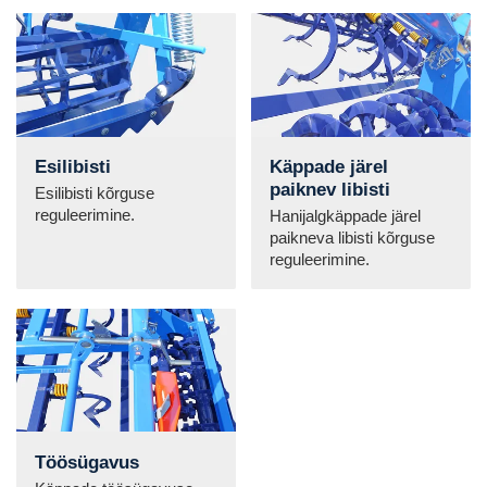
Esilibisti
Käppade järel
paiknev libisti
Esilibisti kõrguse
reguleerimine.
Hanijalgkäppade järel
paikneva libisti kõrguse
reguleerimine.
Töösügavus