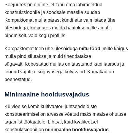
Seejuures on oluline, et tänu oma läbimõeldud
konstruktsioonile ja soodsale massile suudab
Kompaktomat mulla pärast kündi ette valmistada ühe
ülesõiduga, kusjuures mulda haritakse mitte ainult
pindmiselt, vaid kogu profiilis.
Kompaktomat teeb ühe ülesõiduga
mitu tööd
, mille käigus
mulla pind silutakse ja muld tihendatakse
sügavalt. Kobestatud mullas on taastunud kapillaarsus ja
loodud vajaliku sügavusega külvivaod. Kamakad on
peenestatud.
Minimaalne hooldusvajadus
Külvieelse kombikultivaatori juhtseadeldiste
konstrueerimisel on arvesse võetud maksimaalse ohutuse
tagamist töötajatele. Lihtsal, kuid kvaliteetsel
konstruktsioonil on
minimaalne hooldusvajadus
.