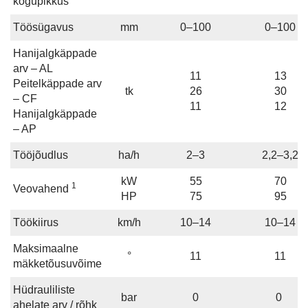
kogupikkus
Töösügavus
mm
0–100
0–100
Hanijalgkäppade
arv – AL
11
13
Peitelkäppade arv
tk
26
30
– CF
11
12
Hanijalgkäppade
– AP
Tööjõudlus
ha/h
2–3
2,2–3,2
kW
55
70
1
Veovahend
HP
75
95
Töökiirus
km/h
10–14
10–14
Maksimaalne
°
11
11
mäkketõusuvõime
Hüdrauliliste
bar
0
0
ahelate arv / rõhk