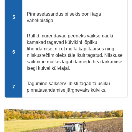
Pinnasetasandus piisektsiooni taga
5
vahelibistiga.
Rullid murendavad peeneks väiksemadki
kamakad tagavad külvikihi lõpliku
tihendamise, nii et mulla kapillaarsus ning
6
niiskusrežiim oleks täielikult tagatud. Niiskuse
säilimine mullas tagab taimede hea tärkamise
isegi kuival külviajal.
Tagumine sälkserv-libisti tagab täiusliku
7
pinnatasandamise järgnevaks külviks.