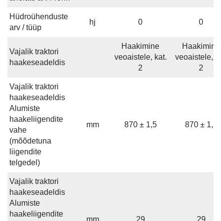
Hüdroühenduste
hj
0
0
arv / tüüp
Haakimine
Haakimine
Vajalik traktori
veoaistele, kat.
veoaistele, ka
haakeseadeldis
2
2
Vajalik traktori
haakeseadeldis
Alumiste
haakeliigendite
mm
870 ± 1,5
870 ± 1,5
vahe
(mõõdetuna
liigendite
telgedel)
Vajalik traktori
haakeseadeldis
Alumiste
haakeliigendite
mm
29
29