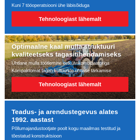
Kuni 7 tööoperatsiooni ühe läbisõiduga
Tehnoloogiast lähemalt
Optimaalne kaal mulla struktuuri
kvaliteetseks tagasitihendamiseks
Ühtlane mulla töötlemine eelkülvikombinaatoriga
Kompaktomat tagab kultuuride ühtlase tärkamise
Tehnoloogiast lähemalt
Teadus- ja arendustegevus alates
1992. aastast
Põllumajandustootjate poolt kogu maailmas testitud ja
tõestatud konstruktsioon