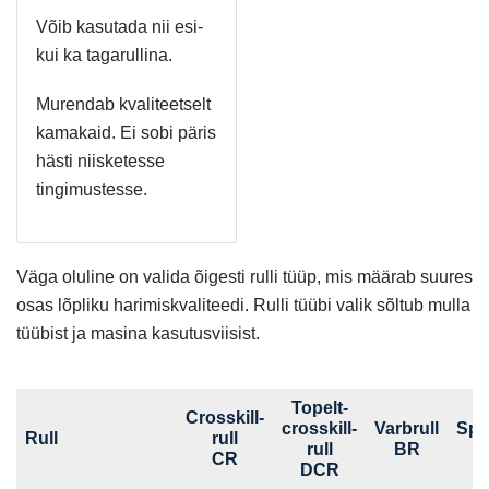
Võib kasutada nii esi-
kui ka tagarullina.
Murendab kvaliteetselt
kamakaid. Ei sobi päris
hästi niisketesse
tingimustesse.
Väga oluline on valida õigesti rulli tüüp, mis määrab suures
osas lõpliku harimiskvaliteedi. Rulli tüübi valik sõltub mulla
tüübist ja masina kasutusviisist.
Topelt-
Crosskill-
crosskill-
Varbrull
Spir
Rull
rull
rull
BR
CR
DCR