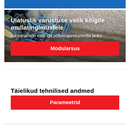
Ulatuslik varustuse valik kõigile
mullatingimustele
Lai variantide valik iga põllumajandustootja jaoks
Modularsus
Täielikud tehnilised andmed
Parameetrid