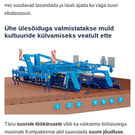
mis suudavad tasandada ja laiali ajada ka väga suuri
ebatasasusi.
Ühe ülesõiduga valmistatakse muld
kultuuride külvamiseks veatult ette
Tänu
suurele töökiirusele
võib ka väiksema töölaiusega
masinate Kompaktomat abil saavutada
suure jőudluse
.