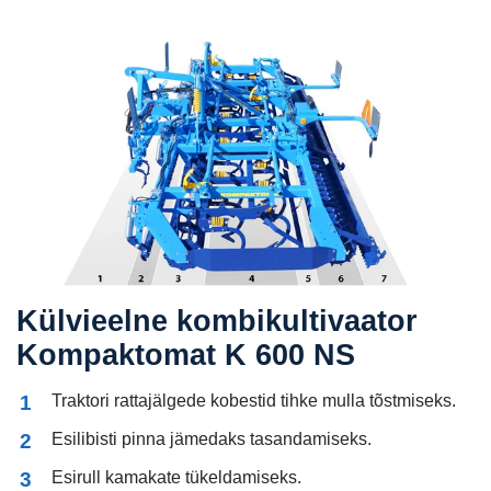
Külvieelne kombikultivaator
Kompaktomat K 600 NS
Traktori rattajälgede kobestid tihke mulla tõstmiseks.
Esilibisti pinna jämedaks tasandamiseks.
Esirull kamakate tükeldamiseks.