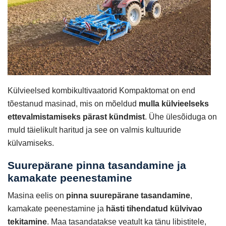
Külvieelsed kombikultivaatorid Kompaktomat on end
tõestanud masinad, mis on mõeldud
mulla külvieelseks
ettevalmistamiseks pärast kündmist
. Ühe ülesõiduga on
muld täielikult haritud ja see on valmis kultuuride
külvamiseks.
Suurepärane pinna tasandamine ja
kamakate peenestamine
Masina eelis on
pinna suurepärane tasandamine
,
kamakate peenestamine ja
hästi tihendatud külvivao
tekitamine
. Maa tasandatakse veatult ka tänu libistitele,