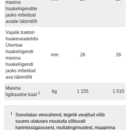
masina
haakeliigendite
jaoks mõeldud
avade läbimõõt
Vajalik traktori
haakeseadeldis
Ülemise
haakeliigendi
mm
26
26
masina
haakeliigendi
jaoks mõeldud
ava läbimõõt
Masina
kg
1 155
1 510
2
ligikaudne kaal
1
Soovitatav veovahend, tegelik veojõud võib
suures ulatuses muutuda sõltuvalt
harimissügavusest, mullatingimustest, maapinna