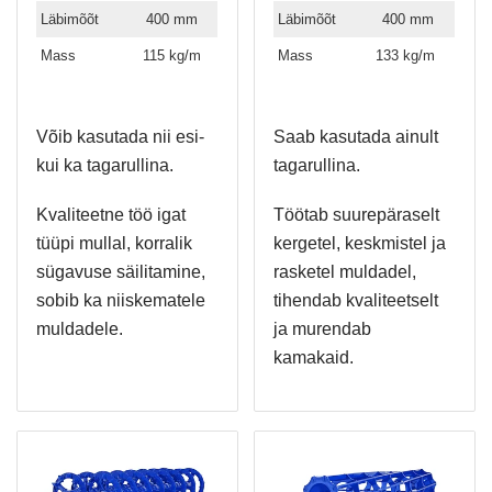
Läbimõõt
400 mm
Läbimõõt
400 mm
Mass
115 kg/m
Mass
133 kg/m
Võib kasutada nii esi-
Saab kasutada ainult
kui ka tagarullina.
tagarullina.
Kvaliteetne töö igat
Töötab suurepäraselt
tüüpi mullal, korralik
kergetel, keskmistel ja
sügavuse säilitamine,
rasketel muldadel,
sobib ka niiskematele
tihendab kvaliteetselt
muldadele.
ja murendab
kamakaid.