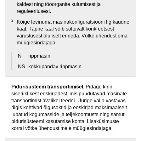
kaldest ning tööorganite kulumisest ja
reguleeritusest.
2
Kõige levinuma masinakonfiguratsiooni ligikaudne
kaal. Täpne kaal võib sõltuvalt konkreetsest
varustusest oluliselt erineda. Võtke ühendust oma
müügiesindajaga.
N
rippmasin
NS
kokkupandav rippmasin
Pidurisüsteem transportimisel.
Pidage kinni
siseriiklikest eeskirjadest, mis puudutavad masinate
transportimist avalikel teedel. Uurige välja vastavas
riigis kehtivad õigusaktid ja eeskirjad maksimaalselt
lubatud kogumasside ja teljekoormuste ning samuti
pidurisüsteemi kasutamise kohta. Lisaküsimuste
korral võtke ühendust meie müügiesindajaga.