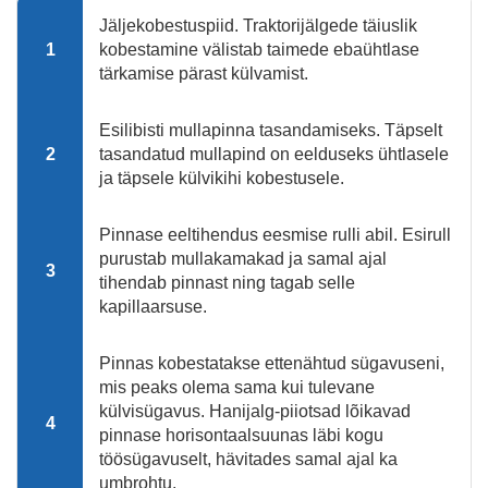
Jäljekobestuspiid. Traktorijälgede täiuslik
1
kobestamine välistab taimede ebaühtlase
tärkamise pärast külvamist.
Esilibisti mullapinna tasandamiseks. Täpselt
2
tasandatud mullapind on eelduseks ühtlasele
ja täpsele külvikihi kobestusele.
Pinnase eeltihendus eesmise rulli abil. Esirull
purustab mullakamakad ja samal ajal
3
tihendab pinnast ning tagab selle
kapillaarsuse.
Pinnas kobestatakse ettenähtud sügavuseni,
mis peaks olema sama kui tulevane
külvisügavus. Hanijalg-piiotsad lõikavad
4
pinnase horisontaalsuunas läbi kogu
töösügavuselt, hävitades samal ajal ka
umbrohtu.