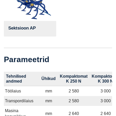
Sektsioon AP
Parameetrid
Tehnilised
Kompaktomat
Kompaktom
Ühikud
andmed
K 250 N
K 300 N
Töölaius
mm
2 580
3 000
Transpordilaius
mm
2 580
3 000
Masina
mm
2 640
2 640