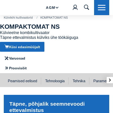
AGM
Külvikihi kultivaatorid
/
KOMPAKTOMAT NS
KOMPAKTOMAT NS
Külvieelne kombikultivaator
Täpne ettevalmistus külviks ühe töökäiguga
KOMPAKTOMAT NS
Küsi edasimüüjalt
Eelharitud mulla külvieelne põhjalik ettevalmistus
Varuosad
Proovisõit
›
Peamised eelised
Tehnoloogia
Tehnika
Parameetri
Täpne, põhjalik seemnevoodi
ettevalmistus