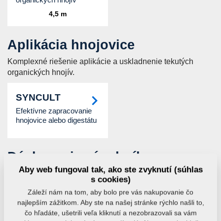
4,5 m
Aplikácia hnojovice
Komplexné riešenie aplikácie a uskladnenie tekutých
organických hnojív.
SYNCULT
Efektívne zapracovanie
hnojovice alebo digestátu
Dávkovacie zásobníky
Aby web fungoval tak, ako ste zvyknutí (súhlas
Zásobníky hnojiva na agregáciu so strojmi na spracovanie
s cookies)
pôdy s aplikáciou hnojiva.
Záleží nám na tom, aby bolo pre vás nakupovanie čo
najlepším zážitkom. Aby ste na našej stránke rýchlo našli to,
FALCON FH
FALCON HW
čo hľadáte, ušetrili veľa kliknutí a nezobrazovali sa vám