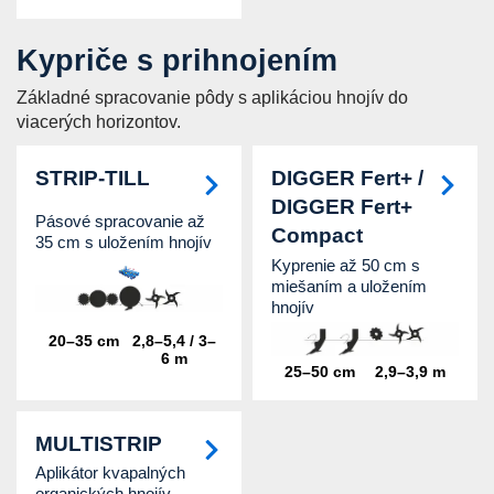
Kypriče s prihnojením
Základné spracovanie pôdy s aplikáciou hnojív do
viacerých horizontov.
STRIP-TILL
DIGGER Fert+ /
DIGGER Fert+
Pásové spracovanie až
Compact
35 cm s uložením hnojív
Kyprenie až 50 cm s
miešaním a uložením
hnojív
20–35 cm
2,8–5,4 / 3–
6 m
25–50 cm
2,9–3,9 m
MULTISTRIP
Aplikátor kvapalných
organických hnojív