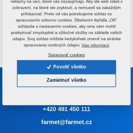
Predný dávkovací
reklamy na veci, ktoré vás nezaujímajú. Aby ste web videli v
Zosilnený zásobníkový
zásobník hnojiva alebo
zobrazení, na ktoré ste zvyknutí, a nemuseli sa zakaždým
voz s veľkým objemom
osiva
prihlasovať. Preto od vás potrebujeme súhlas so
spracovaním súborov cookies. Stlačením tlačidla „OK“
súhlasíte s nastavením cookies, aby sme vám mohli
poskytovať zmysluplné a užitočné služby na základe vašich
MICRO DRILL
údajov. Svoj súhlas môžete kedykoľvek zmeniť na stránke
Prísev plodín v jednom
spracovania osobných údajov.
Viac informácií
prejazde
Spravovať cookies
Povoliť všetko
Buďte s nami v kontakte
Zamietnuť všetko
Poradíme vám s výberom správneho stroja alebo
technológie
+420 491 450 111
farmet@farmet.cz