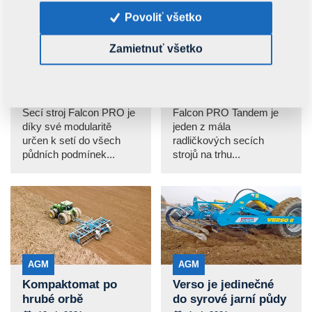
Povoliť všetko
AGM
AGM
Zamietnuť všetko
Falcon 4 PRO
Zkušenosti s Falcon
efektivní souprava
PRO Tandem při
pro střední podniky
jarním setí
6. 5. 2021
19. 4. 2021
Secí stroj Falcon PRO je
Falcon PRO Tandem je
díky své modularitě
jeden z mála
určen k setí do všech
radličkových secích
půdních podmínek...
strojů na trhu...
AGM
AGM
Kompaktomat po
Verso je jedinečné
hrubé orbě
do syrové jarní půdy