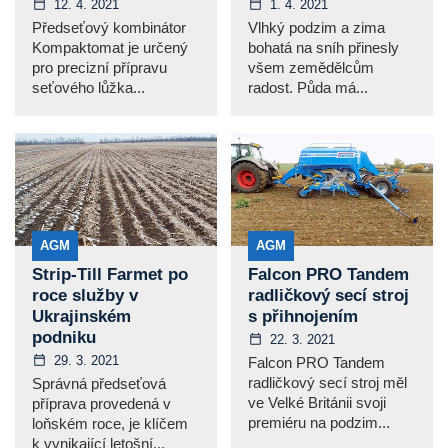
12. 4. 2021
1. 4. 2021
Předseťový kombinátor
Vlhký podzim a zima
Kompaktomat je určený
bohatá na sníh přinesly
pro precizní přípravu
všem zemědělcům
seťového lůžka...
radost. Půda má...
AGM
AGM
Strip-Till Farmet po
Falcon PRO Tandem
roce služby v
radličkový secí stroj
Ukrajinském
s přihnojením
podniku
22. 3. 2021
29. 3. 2021
Falcon PRO Tandem
radličkový secí stroj měl
Správná předseťová
ve Velké Británii svoji
příprava provedená v
premiéru na podzim...
loňském roce, je klíčem
k vynikající letošní...