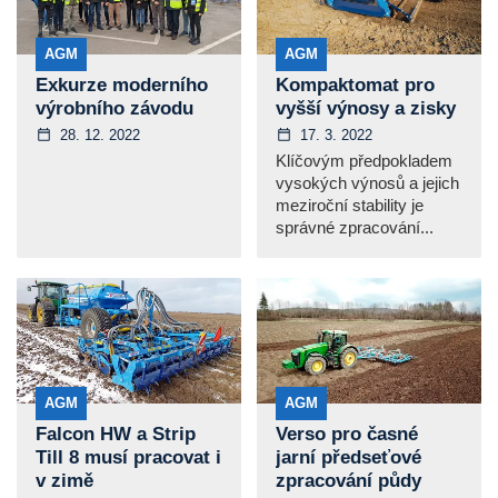
AGM
AGM
Exkurze moderního
Kompaktomat pro
výrobního závodu
vyšší výnosy a zisky
28. 12. 2022
17. 3. 2022
Klíčovým předpokladem
vysokých výnosů a jejich
meziroční stability je
správné zpracování...
AGM
AGM
Falcon HW a Strip
Verso pro časné
Till 8 musí pracovat i
jarní předseťové
v zimě
zpracování půdy