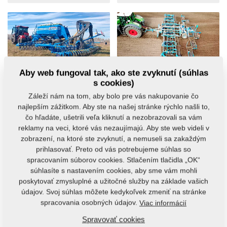
AGM
AGM
Aby web fungoval tak, ako ste zvyknutí (súhlas
s cookies)
Na hranici Evropy a
Kompaktomat K
Asie se secím
1000 PS v kombinaci
Záleží nám na tom, aby bolo pre vás nakupovanie čo
strojem Falcon SW
s drobicími válci
najlepším zážitkom. Aby ste na našej stránke rýchlo našli to,
Fert+
19. 5. 2021
čo hľadáte, ušetrili veľa kliknutí a nezobrazovali sa vám
2. 6. 2021
reklamy na veci, ktoré vás nezaujímajú. Aby ste web videli v
Nová souprava složená
zobrazení, na ktoré ste zvyknutí, a nemuseli sa zakaždým
na přání zákazníka ze
V ruském podniku
stroje Kompaktomat K
prihlasovať. Preto od vás potrebujeme súhlas so
Ignatev, hospodařícího v
1000 PS a drobicích...
Orenburgské oblasti jižní
spracovaním súborov cookies. Stlačením tlačidla „OK“
části Ruska...
súhlasíte s nastavením cookies, aby sme vám mohli
poskytovať zmysluplné a užitočné služby na základe vašich
údajov. Svoj súhlas môžete kedykoľvek zmeniť na stránke
spracovania osobných údajov.
Viac informácií
Spravovať cookies