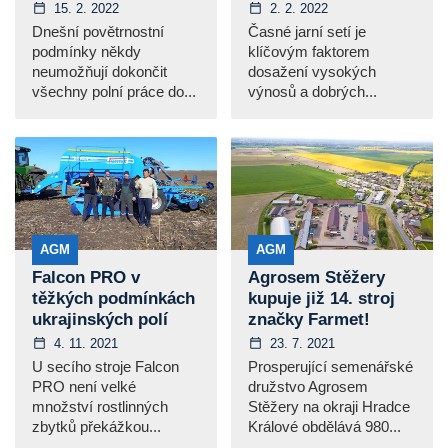
15. 2. 2022
2. 2. 2022
Dnešní povětrnostní
Časné jarní setí je
podmínky někdy
klíčovým faktorem
neumožňují dokončit
dosažení vysokých
všechny polní práce do...
výnosů a dobrých...
AGM
AGM
Falcon PRO v
Agrosem Stěžery
těžkých podmínkách
kupuje již 14. stroj
ukrajinských polí
značky Farmet!
4. 11. 2021
23. 7. 2021
U secího stroje Falcon
Prosperující semenářské
PRO není velké
družstvo Agrosem
množství rostlinných
Stěžery na okraji Hradce
zbytků překážkou...
Králové obdělává 980...