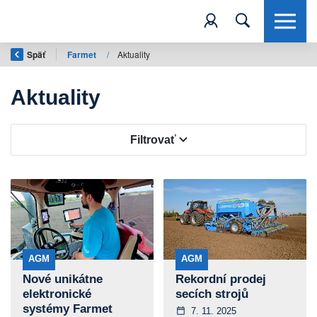
Späť
Farmet
/
Aktuality
Aktuality
Filtrovať
AGM
AGM
Nové unikátne
Rekordní prodej
elektronické
secích strojů
systémy Farmet
7. 11. 2025