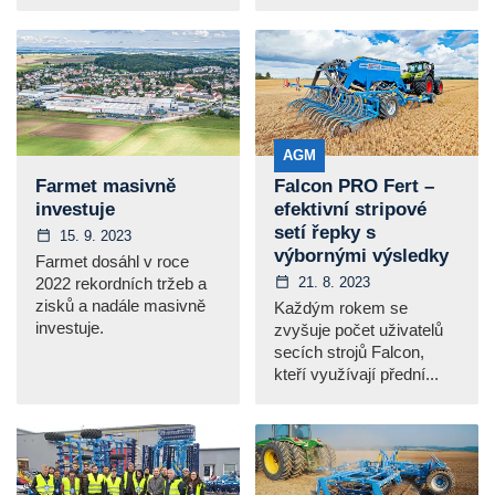
AGM
Farmet masivně
Falcon PRO Fert –
investuje
efektivní stripové
setí řepky s
15. 9. 2023
výbornými výsledky
Farmet dosáhl v roce
21. 8. 2023
2022 rekordních tržeb a
zisků a nadále masivně
Každým rokem se
investuje.
zvyšuje počet uživatelů
secích strojů Falcon,
kteří využívají přední...