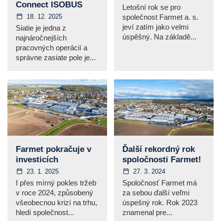
Connect ISOBUS
Letošní rok se pro
18. 12. 2025
společnost Farmet a. s.
jeví zatím jako velmi
Siatie je jedna z
úspěšný. Na základě...
najnáročnejších
pracovných operácií a
správne zasiate pole je...
Farmet pokračuje v
Ďalší rekordný rok
investicích
spoločnosti Farmet!
23. 1. 2025
27. 3. 2024
I přes mírný pokles tržeb
Spoločnosť Farmet má
v roce 2024, způsobený
za sebou ďalší veľmi
všeobecnou krizí na trhu,
úspešný rok. Rok 2023
hledí společnost...
znamenal pre...