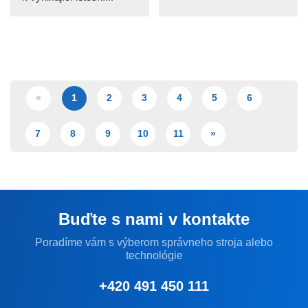
«
1
2
3
4
5
6
7
8
9
10
11
»
Buďte s nami v kontakte
Poradíme vám s výberom správneho stroja alebo
technológie
+420 491 450 111