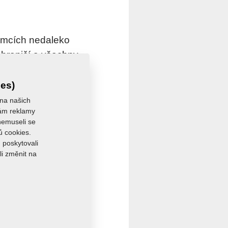
emcích nedaleko
ahraničí a všechny
m dnem společnosti
 souprav, ale
ies)
půdy a zakládání
 na našich
 vám reklamy
 nemuseli se
ů cookies.
 poskytovali
li změnit na
Jiří Hruška
Profi Press s. r. o.