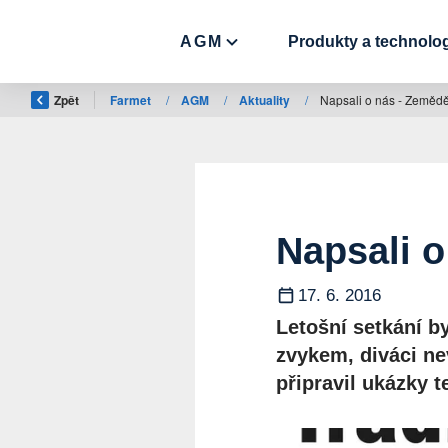
AGM
Produkty a technolo
Zpět
Farmet
/
AGM
/
Aktuality
/
Napsali o nás - Zeměd
Napsali o
17. 6. 2016
Letošní setkání by
zvykem, diváci nev
připravil ukázky 