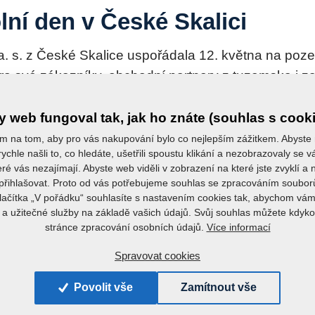
lní den v České Skalici
a. s. z České Skalice uspořádala 12. května na poz
o své zákazníky, obchodní partnery z tuzemska i z
rmet polní den. Letošní setkání bylo již 25. firemní
talo zvykem, diváci neviděli pouhé jízdy jednotlivých
 web fungoval tak, jak ho znáte (souhlas s cook
ipravil ukázky technologických postupů zpracování 
m na tom, aby pro vás nakupování bylo co nejlepším zážitkem. Abyste
ychle našli to, co hledáte, ušetřili spoustu klikání a nezobrazovaly se
eré vás nezajímají. Abyste web viděli v zobrazení na které jste zvyklí a
řihlašovat. Proto od vás potřebujeme souhlas se zpracováním soubor
ánku dole...
tlačítka „V pořádku“ souhlasíte s nastavením cookies tak, abychom vám
a užitečné služby na základě vašich údajů. Svůj souhlas můžete kdyko
Více informací
stránce zpracování osobních údajů.
Spravovat cookies
Povolit vše
Zamítnout vše
žení