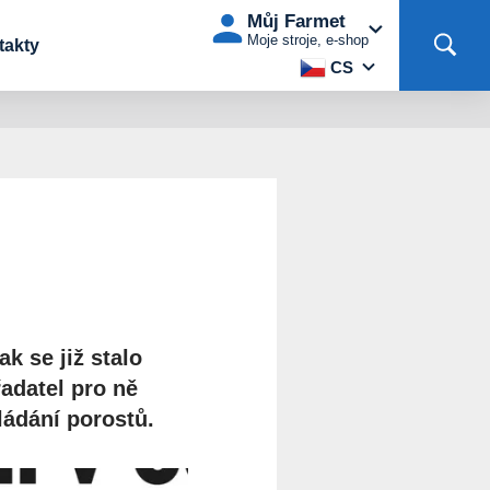
Můj Farmet
Moje stroje, e-shop
takty
CS
k se již stalo
řadatel pro ně
ládání porostů.