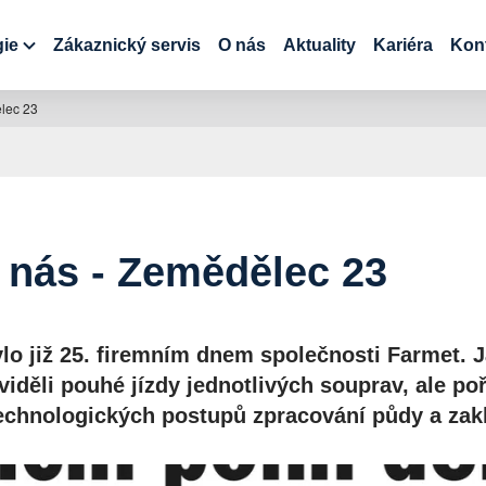
gie
Zákaznický servis
O nás
Aktuality
Kariéra
Kon
ělec 23
 nás - Zemědělec 23
lo již 25. firemním dnem společnosti Farmet. Ja
iděli pouhé jízdy jednotlivých souprav, ale po
technologických postupů zpracování půdy a zak