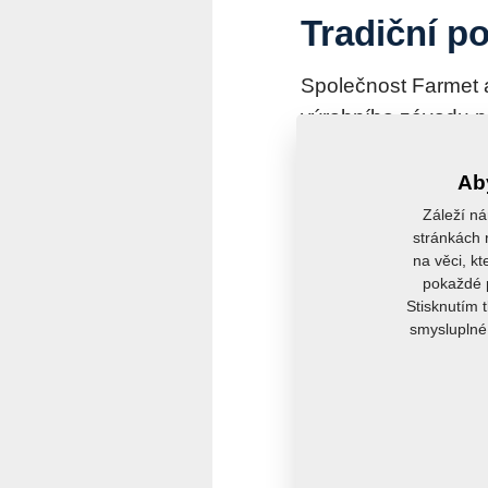
Tradiční po
Společnost Farmet 
výrobního závodu pr
příznivce značky Fa
Farmet. Jak se již s
Aby
pořadatel pro ně př
Záleží ná
stránkách r
porostů.
na věci, kt
pokaždé p
Více v přiloženém čl
Stisknutím 
smysluplné 
Soubory ke sta