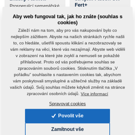
Fert+
Prosperující semenářské
družstvo Agrosem
V ruském podniku
Aby web fungoval tak, jak ho znáte (souhlas s
Stěžery na okraji Hradce
Ignatev, hospodařícího v
cookies)
Králové obdělává 980...
Orenburgské oblasti jižní
Záleží nám na tom, aby pro vás nakupování bylo co
části Ruska...
nejlepším zážitkem. Abyste na našich stránkách rychle našli
to, co hledáte, ušetřili spoustu klikání a nezobrazovaly se
vám reklamy na věci, které vás nezajímají. Abyste web viděli
v zobrazení na které jste zvyklí a nemuseli se pokaždé
přihlašovat. Proto od vás potřebujeme souhlas se
zpracováním souborů cookies. Stisknutím tlačítka „V
pořádku“ souhlasíte s nastavením cookies tak, abychom
AGM
AGM
vám poskytovali smysluplné a užitečné služby na základě
Kompaktomat K
Česká značka na
vašich údajů. Svůj souhlas můžete kdykoli změnit na stránce
1000 PS v kombinaci
farmě v Havlovicích
zpracování osobních údajů.
Více informací
s drobicími válci
Soukromý zemědělec
Spravovat cookies
Milan Horák používá
Nová souprava složená
techniku české značky
na přání zákazníka ze
Povolit vše
Farmet již od poloviny...
stroje Kompaktomat K
1000 PS a drobicích...
Zamítnout vše