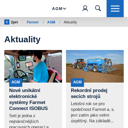
AGM
Zpět
Farmet
/
AGM
/
Aktuality
Aktuality
AGM
AGM
Nové unikátní
Rekordní prodej
elektronické
secích strojů
systémy Farmet
Letošní rok se pro
Connect ISOBUS
společnost Farmet a. s.
jeví zatím jako velmi
Setí je jedna z
úspěšný. Na základě...
nejnáročnějších
pracovních operací a