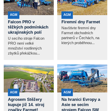
AGM
AGM
Falcon PRO v
Firemní dny Farmet
těžkých podmínkách
Navštivte firemní dny
ukrajinských polí
Farmet obchodních
partnerů v Čechách, na
U secího stroje Falcon
kterých proběhnou...
PRO není velké
množství rostlinných
zbytků překážkou...
AGM
AGM
Agrosem Stěžery
Na hranici Evropy a
kupuje již 14. stroj
Asie se secím
značky Farmet!
strojem Falcon SW