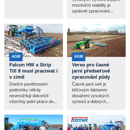
meziroční stability je
správné zpracování...
AGM
AGM
Falcon HW a Strip
Verso pro časné
Till 8 musí pracovat i
jarní předseťové
v zimě
zpracování půdy
Dnešní povětrnostní
Časné jarní setí je
podmínky někdy
klíčovým faktorem
neumožňují dokončit
dosažení vysokých
všechny polní práce do...
výnosů a dobrých...