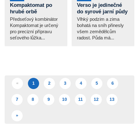
Kompaktomat po
Verso je jedinečné
hrubé orbě
do syrové jarní půdy
Předseťový kombinátor
Vlhký podzim a zima
Kompaktomat je určený
bohatá na sníh přinesly
pro precizní přípravu
všem zemědělcům
seťového lůžka...
radost. Půda má...
«
1
2
3
4
5
6
7
8
9
10
11
12
13
»