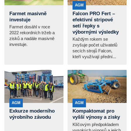
AGM
Farmet masivně
Falcon PRO Fert –
investuje
efektivní stripové
setí řepky s
Farmet dosáhl v roce
výbornými výsledky
2022 rekordních tržeb a
zisků a nadále masivně
Každým rokem se
investuje.
zvyšuje počet uživatelů
secích strojů Falcon,
kteří využívají přední...
AGM
AGM
Exkurze moderního
Kompaktomat pro
výrobního závodu
vyšší výnosy a zisky
Klíčovým předpokladem
vysokých výnosů a jejich