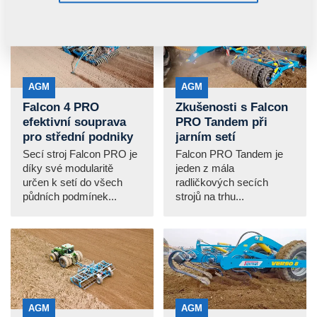
AGM
AGM
Falcon 4 PRO
Zkušenosti s Falcon
efektivní souprava
PRO Tandem při
pro střední podniky
jarním setí
Secí stroj Falcon PRO je
Falcon PRO Tandem je
díky své modularitě
jeden z mála
určen k setí do všech
radličkových secích
půdních podmínek...
strojů na trhu...
AGM
AGM