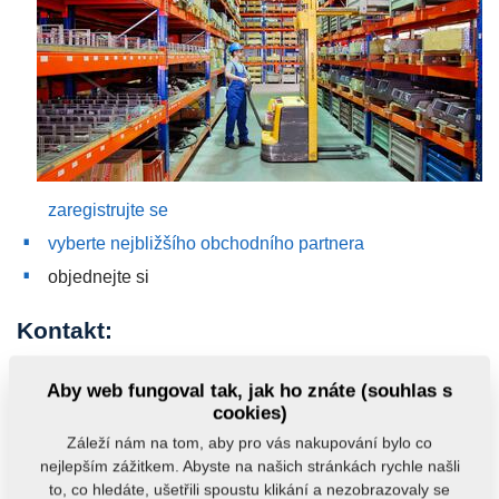
zaregistrujte se
vyberte nejbližšího obchodního partnera
objednejte si
Kontakt:
e-mail:
nd@farmet.cz
Aby web fungoval tak, jak ho znáte (souhlas s
mobil: +420 778 718 988, +420 602 773 083
cookies)
Záleží nám na tom, aby pro vás nakupování bylo co
nejlepším zážitkem. Abyste na našich stránkách rychle našli
eshop.farmet.cz
to, co hledáte, ušetřili spoustu klikání a nezobrazovaly se