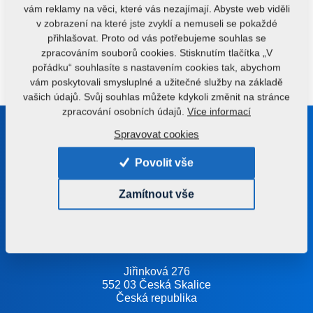
vám reklamy na věci, které vás nezajímají. Abyste web viděli
v zobrazení na které jste zvyklí a nemuseli se pokaždé
přihlašovat. Proto od vás potřebujeme souhlas se
zpracováním souborů cookies. Stisknutím tlačítka „V
Máte nějaké dotazy?
Kontaktujte nás.
pořádku“ souhlasíte s nastavením cookies tak, abychom
vám poskytovali smysluplné a užitečné služby na základě
vašich údajů. Svůj souhlas můžete kdykoli změnit na stránce
zpracování osobních údajů.
Více informací
Buďte s námi v kontaktu
Spravovat cookies
Poradíme vám s výběrem správného stroje nebo
Povolit vše
technologie
Zamítnout vše
+420 491 450 111
farmet@farmet.cz
Jiřinková 276
552 03 Česká Skalice
Česká republika