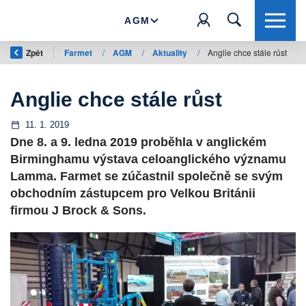
AGM
Zpět
Farmet
/
AGM
/
Aktuality
/
Anglie chce stále růst
Anglie chce stále růst
11. 1. 2019
Dne 8. a 9. ledna 2019 proběhla v anglickém
Birminghamu výstava celoanglického významu
Lamma. Farmet se zúčastnil společně se svým
obchodním zástupcem pro Velkou Británii
firmou J Brock & Sons.