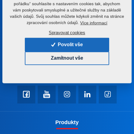
pořádku“ souhlasíte s nastavením cookies tak, abychom
Buďte s námi v kontaktu
vám poskytovali smysluplné a užitečné služby na základě
vašich údajů. Svůj souhlas můžete kdykoli změnit na stránce
Poradíme vám s výběrem správného stroje nebo
zpracování osobních údajů.
Více informací
technologie
Spravovat cookies
+420 491 450 111
Povolit vše
farmet@farmet.cz
Zamítnout vše
Jiřinková 276
552 03 Česká Skalice
Česká republika
Produkty