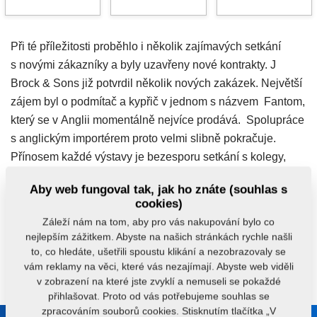
Při té příležitosti proběhlo i několik zajímavých setkání
s novými zákazníky a byly uzavřeny nové kontrakty. J
Brock & Sons již potvrdil několik nových zakázek. Největší
zájem byl o podmítač a kypřič v jednom s názvem Fantom,
který se v Anglii momentálně nejvíce prodává. Spolupráce
s anglickým importérem proto velmi slibně pokračuje.
Přínosem každé výstavy je bezesporu setkání s kolegy,
zákazníky a dalšími dovozci. Vzniklé diskuze, zkušenosti
Aby web fungoval tak, jak ho znáte (souhlas s
farmářů a vývoj daného trhu jsou významným podnětem
cookies)
pro další práci.
Záleží nám na tom, aby pro vás nakupování bylo co
nejlepším zážitkem. Abyste na našich stránkách rychle našli
to, co hledáte, ušetřili spoustu klikání a nezobrazovaly se
Máte nějaké dotazy?
Kontaktujte nás.
vám reklamy na věci, které vás nezajímají. Abyste web viděli
v zobrazení na které jste zvyklí a nemuseli se pokaždé
přihlašovat. Proto od vás potřebujeme souhlas se
zpracováním souborů cookies. Stisknutím tlačítka „V