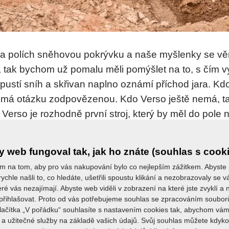
na polích sněhovou pokrývku a naše myšlenky se vě
 tak bychom už pomalu měli pomýšlet na to, s čím 
zpustí sníh a skřivan naplno oznámí příchod jara. Kd
ak má otázku zodpovězenou. Kdo Verso ještě nemá, t
erso je rozhodně první stroj, který by měl do pole na
tor Verso s nízkým tahovým odporem určený k předse
 web fungoval tak, jak ho znáte (souhlas s cook
tce a to hlavně do vlhčích jarních podmínek. Otevřen
m na tom, aby pro vás nakupování bylo co nejlepším zážitkem. Abyste
h podmínkách obtížné nebo nemožné. Hlavní pracovním
ychle našli to, co hledáte, ušetřili spoustu klikání a nezobrazovaly se
eré vás nezajímají. Abyste web viděli v zobrazení na které jste zvyklí a
místěné na pružných slupicích, což nám zajišťuje čas
řihlašovat. Proto od vás potřebujeme souhlas se zpracováním soubor
tlačítka „V pořádku“ souhlasíte s nastavením cookies tak, abychom vám
a užitečné služby na základě vašich údajů. Svůj souhlas můžete kdyko