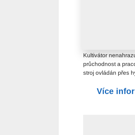
Kultivátor nenahra
průchodnost a praco
stroj ovládán přes 
Více info