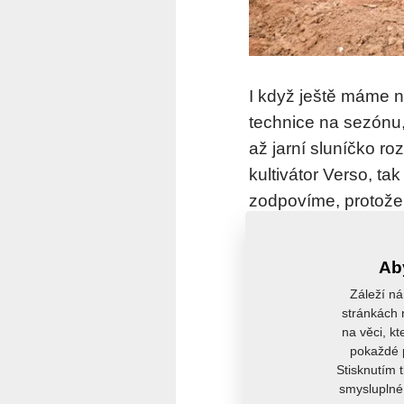
I když ještě máme 
technice na sezónu,
až jarní sluníčko ro
kultivátor Verso, t
zodpovíme, protože V
Předseťový kultivá
Aby
orbě, ale i po podmí
Záleží ná
stroji je v takovýc
stránkách r
na věci, kt
dláta s SK plátky u
pokaždé p
Stisknutím 
smysluplné 