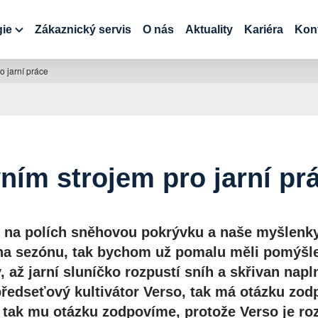
gie
Zákaznický servis
O nás
Aktuality
Kariéra
Kon
o jarní práce
ním strojem pro jarní pr
e na polích sněhovou pokrývku a naše myšlenky
na sezónu, tak bychom už pomalu měli pomýšlet
 až jarní sluníčko rozpustí sníh a skřivan nap
 předseťový kultivátor Verso, tak má otázku zo
 tak mu otázku zodpovíme, protože Verso je ro