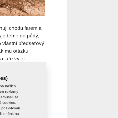
nují chodu farem a
vyjedeme do půdy,
o vlastní předseťový
ak mu otázku
 jaře vyjet.
ťové přípravě po
ies)
í půdy s rotačními
 na našich
i nástroji jsou
 vám reklamy
 nemuseli se
ný vjezd do pole.
ů cookies.
 poskytovali
li změnit na