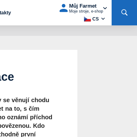
Můj Farmet
Moje stroje, e-shop
takty
CS
áce
 se věnují chodu
 na to, s čím
lno oznámí příchod
dpovězenou. Kdo
zhodně první