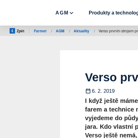
AGM
Produkty a technolo
Zpět
Farmet
/
AGM
/
Aktuality
/
Verso prvním strojem pr
Verso prv
6. 2. 2019
I když ještě mám
farem a technice 
vyjedeme do půdy,
jara. Kdo vlastní
Verso ještě nemá,