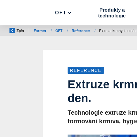
Produkty a
OFT
technologie
Zpět
Farmet
/
OFT
/
Reference
/
Extruze krmných směsí
REFERENCE
Extruze krm
den.
Technologie extruze krm
formování krmiva, hygi