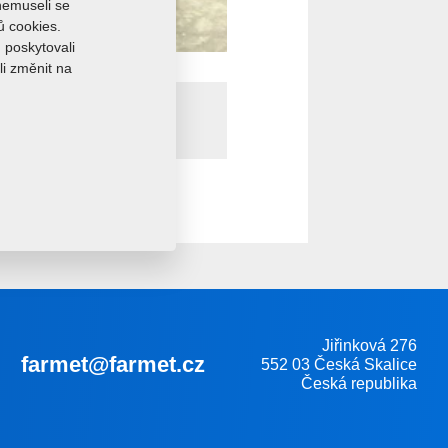
 nemuseli se
ů cookies.
 poskytovali
li změnit na
Jiřinková 276
farmet@farmet.cz
552 03 Česká Skalice
Česká republika