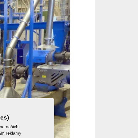
ies)
 na našich
 vám reklamy