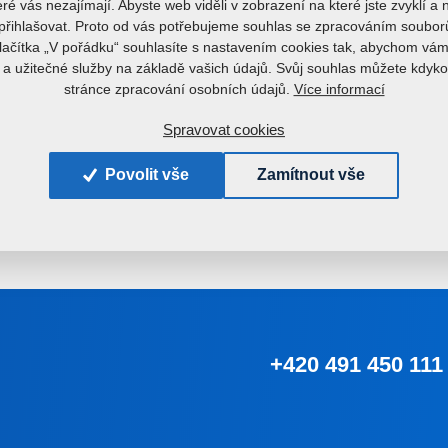
eré vás nezajímají. Abyste web viděli v zobrazení na které jste zvyklí a
řihlašovat. Proto od vás potřebujeme souhlas se zpracováním soubor
tlačítka „V pořádku“ souhlasíte s nastavením cookies tak, abychom vám
a užitečné služby na základě vašich údajů. Svůj souhlas můžete kdyko
Více informací
stránce zpracování osobních údajů.
Máte nějaké dotazy?
Kontaktujte nás.
Spravovat cookies
Povolit vše
Zamítnout vše
+420 491 450 111