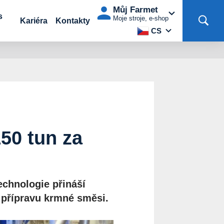
Můj Farmet
s
Moje stroje, e-shop
Kariéra
Kontakty
CS
50 tun za
echnologie přináší
 přípravu krmné směsi.