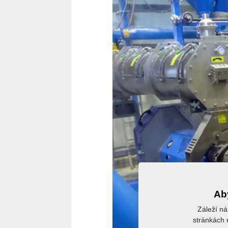
Aby
Záleží ná
stránkách r