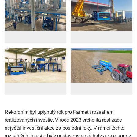
Rekordním byl uplynulý rok pro Farmet i rozsahem
realizovaných investic. V roce 2023 vrcholila realizace
největší investiční akce za poslední roky. V rámci těchto
rozsáhlých investic byly postaveny nové haly a zakoupeny