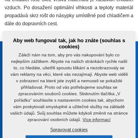
vzduch. Po dosažení optimální vlhkosti a teploty materiál
propadává skrz rošt do násypky umístěné pod chladičem a
dále do dopravních cest.
Aby web fungoval tak, jak ho znáte (souhlas s
cookies)
Buďte s námi v kontaktu
Záleží nám na tom, aby pro vás nakupování bylo co
nejlepším zážitkem. Abyste na našich stránkách rychle našli
Poradíme vám s výběrem správného stroje nebo
to, co hledáte, ušetřili spoustu klikání a nezobrazovaly se
technologie
vám reklamy na věci, které vás nezajímají. Abyste web viděli
v zobrazení na které jste zvyklí a nemuseli se pokaždé
+420 491 450 111
přihlašovat. Proto od vás potřebujeme souhlas se
zpracováním souborů cookies. Stisknutím tlačítka „V
farmet@farmet.cz
pořádku“ souhlasíte s nastavením cookies tak, abychom
vám poskytovali smysluplné a užitečné služby na základě
vašich údajů. Svůj souhlas můžete kdykoli změnit na stránce
Jiřinková 276
zpracování osobních údajů.
Více informací
552 03 Česká Skalice
Česká republika
Spravovat cookies