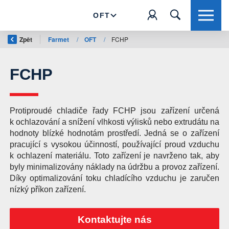
OFT
Zpět
Farmet
/
OFT
/
FCHP
FCHP
Protiproudé chladiče řady FCHP jsou zařízení určená
k ochlazování a snížení vlhkosti výlisků nebo extrudátu na
hodnoty blízké hodnotám prostředí. Jedná se o zařízení
pracující s vysokou účinností, používající proud vzduchu
k ochlazení materiálu. Toto zařízení je navrženo tak, aby
byly minimalizovány náklady na údržbu a provoz zařízení.
Díky optimalizování toku chladícího vzduchu je zaručen
nízký příkon zařízení.
Kontaktujte nás