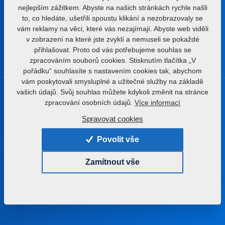
Jiřinková 276
nejlepším zážitkem. Abyste na našich stránkách rychle našli
552 03 Česká Skalice
to, co hledáte, ušetřili spoustu klikání a nezobrazovaly se
Česká republika
vám reklamy na věci, které vás nezajímají. Abyste web viděli
v zobrazení na které jste zvyklí a nemuseli se pokaždé
přihlašovat. Proto od vás potřebujeme souhlas se
zpracováním souborů cookies. Stisknutím tlačítka „V
pořádku“ souhlasíte s nastavením cookies tak, abychom
vám poskytovali smysluplné a užitečné služby na základě
vašich údajů. Svůj souhlas můžete kdykoli změnit na stránce
Produkty
zpracování osobních údajů.
Více informací
Spravovat cookies
Zpracování půdy
Aplikace hnojiv
Povolit vše
Setí
Zamítnout vše
Komplexní zpracování olejnatých semen
Extruze a výroba krmných směsí
Zpracování olejů