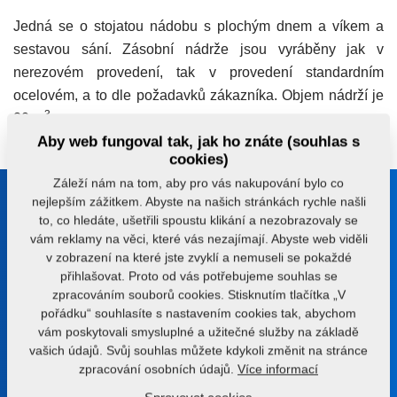
Jedná se o stojatou nádobu s plochým dnem a víkem a
sestavou sání. Zásobní nádrže jsou vyráběny jak v
nerezovém provedení, tak v provedení standardním
ocelovém, a to dle požadavků zákazníka. Objem nádrží je
3
20 m
.
Aby web fungoval tak, jak ho znáte (souhlas s
cookies)
Záleží nám na tom, aby pro vás nakupování bylo co
nejlepším zážitkem. Abyste na našich stránkách rychle našli
Buďte s námi v kontaktu
to, co hledáte, ušetřili spoustu klikání a nezobrazovaly se
Poradíme vám s výběrem správného stroje nebo
vám reklamy na věci, které vás nezajímají. Abyste web viděli
technologie
v zobrazení na které jste zvyklí a nemuseli se pokaždé
přihlašovat. Proto od vás potřebujeme souhlas se
+420 491 450 111
zpracováním souborů cookies. Stisknutím tlačítka „V
pořádku“ souhlasíte s nastavením cookies tak, abychom
farmet@farmet.cz
vám poskytovali smysluplné a užitečné služby na základě
vašich údajů. Svůj souhlas můžete kdykoli změnit na stránce
zpracování osobních údajů.
Více informací
Jiřinková 276
552 03 Česká Skalice