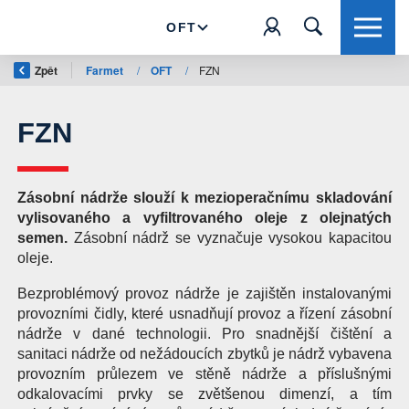
OFT
Zpět
Farmet
/
OFT
/
FZN
FZN
Zásobní nádrže slouží k mezioperačnímu skladování
vylisovaného a vyfiltrovaného oleje z olejnatých
semen.
Zásobní nádrž se vyznačuje vysokou kapacitou
oleje.
Bezproblémový provoz nádrže je zajištěn instalovanými
provozními čidly, které usnadňují provoz a řízení zásobní
nádrže v dané technologii. Pro snadnější čištění a
sanitaci nádrže od nežádoucích zbytků je nádrž vybavena
provozním průlezem ve stěně nádrže a příslušnými
odkalovacími prvky se zvětšenou dimenzí, a tím