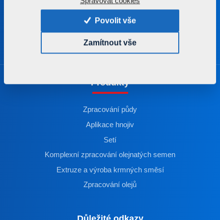
Spravovat cookies
Česká republika
Povolit vše
Zamítnout vše
Produkty
Zpracování půdy
Aplikace hnojiv
Setí
Komplexní zpracování olejnatých semen
Extruze a výroba krmných směsí
Zpracování olejů
Důležité odkazy