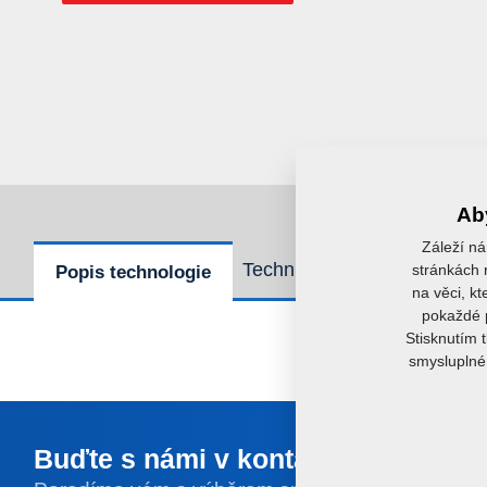
Aby
Záleží ná
Technické parametry
P
stránkách r
Popis technologie
na věci, kt
pokaždé p
Stisknutím 
smysluplné 
Buďte s námi v kontaktu