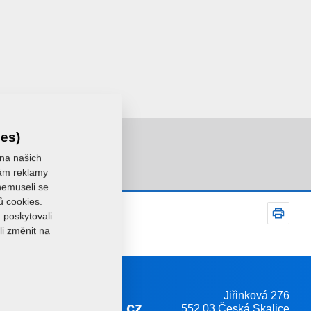
ies)
 na našich
 vám reklamy
 nemuseli se
ů cookies.
 poskytovali
li změnit na
Jiřinková 276
farmet@farmet.cz
552 03 Česká Skalice