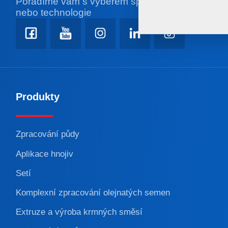
Poradíme vám s výběrem správného stroje
nebo technologie
Produkty
Zpracování půdy
Aplikace hnojiv
Setí
Komplexní zpracování olejnatých semen
Extruze a výroba krmných směsí