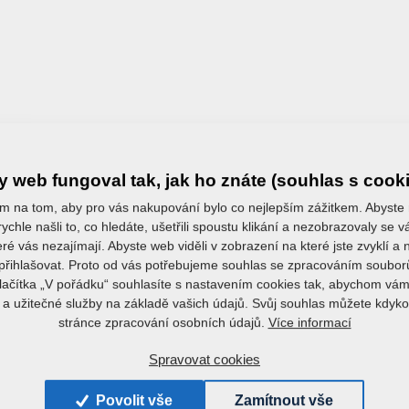
 web fungoval tak, jak ho znáte (souhlas s cook
m na tom, aby pro vás nakupování bylo co nejlepším zážitkem. Abyste
říslušenství
ychle našli to, co hledáte, ušetřili spoustu klikání a nezobrazovaly se
eré vás nezajímají. Abyste web viděli v zobrazení na které jste zvyklí a
řihlašovat. Proto od vás potřebujeme souhlas se zpracováním soubor
tlačítka „V pořádku“ souhlasíte s nastavením cookies tak, abychom vám
a užitečné služby na základě vašich údajů. Svůj souhlas můžete kdyko
Více informací
stránce zpracování osobních údajů.
Spravovat cookies
Povolit vše
Zamítnout vše
+420 491 450 111