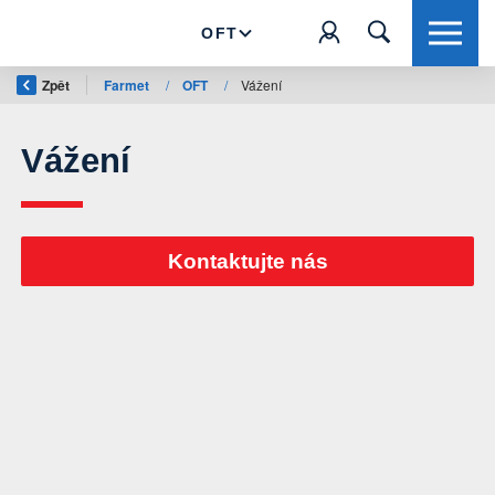
OFT
Zpět
Farmet
/
OFT
/
Vážení
Vážení
Kontaktujte nás