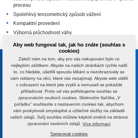
procesu
Spolehlivý tenzometrický způsob vážení
Kompaktní provedení
Výborná průchodnost váhy
Aby web fungoval tak, jak ho znáte (souhlas s
cookies)
Záleží nám na tom, aby pro vás nakupování bylo co
Buďte s námi v kontaktu
nejlepším zážitkem. Abyste na našich stránkách rychle našli
to, co hledáte, ušetřili spoustu klikání a nezobrazovaly se
Poradíme vám s výběrem správného stroje nebo
vám reklamy na věci, které vás nezajímají. Abyste web viděli
technologie
v zobrazení na které jste zvyklí a nemuseli se pokaždé
přihlašovat. Proto od vás potřebujeme souhlas se
+420 491 450 111
zpracováním souborů cookies. Stisknutím tlačítka „V
pořádku“ souhlasíte s nastavením cookies tak, abychom
farmet@farmet.cz
vám poskytovali smysluplné a užitečné služby na základě
vašich údajů. Svůj souhlas můžete kdykoli změnit na stránce
Jiřinková 276
zpracování osobních údajů.
Více informací
552 03 Česká Skalice
Spravovat cookies
Česká republika