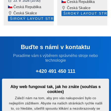
23. 9. 2026
(10:00)
Česká Republika
Česká Republika
Česká Skalice
Česká Skalice
ŠIROKÝ LAYOUT STRÁ
ŠIROKÝ LAYOUT STRÁNKY
Buďte s námi v kontaktu
Poradíme vám s výběrem správného stroje nebo
technologie
+420 491 450 111
farmet@farmet.cz
Aby web fungoval tak, jak ho znáte (souhlas s
cookies)
Jiřinková 276
Záleží nám na tom, aby pro vás nakupování bylo co
552 03 Česká Skalice
nejlepším zážitkem. Abyste na našich stránkách rychle našli
Česká republika
to, co hledáte, ušetřili spoustu klikání a nezobrazovaly se