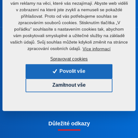
vám reklamy na věci, které vás nezajímají. Abyste web viděli
v zobrazení na které jste zvyklí a nemuseli se pokaždé
přihlašovat. Proto od vás potřebujeme souhlas se
zpracováním souborů cookies. Stisknutím tlačítka „V
pořádku“ souhlasíte s nastavením cookies tak, abychom
vám poskytovali smysluplné a užitečné služby na základě
Produkty
vašich údajů. Svůj souhlas můžete kdykoli změnit na stránce
zpracování osobních údajů.
Více informací
Zpracování půdy
Spravovat cookies
Aplikace hnojiv
Povolit vše
Setí
Komplexní zpracování olejnatých semen
Zamítnout vše
Extruze a výroba krmných směsí
Zpracování olejů
Důležité odkazy