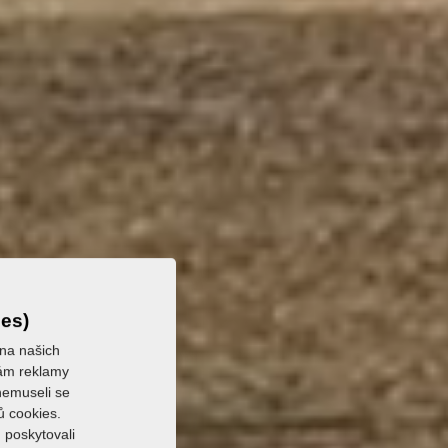
ies)
 na našich
 vám reklamy
 nemuseli se
ů cookies.
 poskytovali