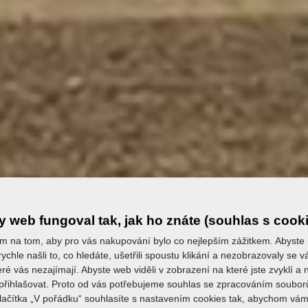
 web fungoval tak, jak ho znáte (souhlas s cook
m na tom, aby pro vás nakupování bylo co nejlepším zážitkem. Abyste
ychle našli to, co hledáte, ušetřili spoustu klikání a nezobrazovaly se
eré vás nezajímají. Abyste web viděli v zobrazení na které jste zvyklí a
řihlašovat. Proto od vás potřebujeme souhlas se zpracováním soubor
tlačítka „V pořádku“ souhlasíte s nastavením cookies tak, abychom vám