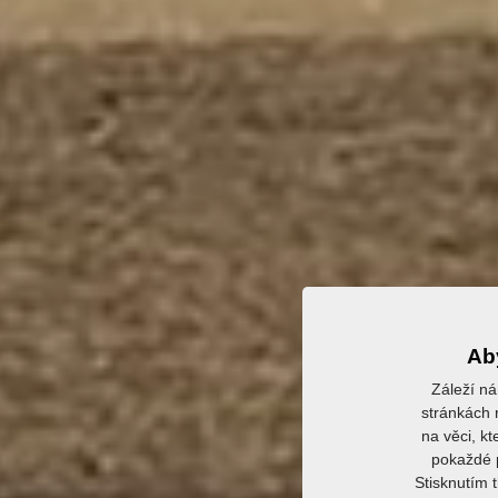
Aby
Záleží ná
stránkách r
na věci, kt
pokaždé p
Stisknutím 