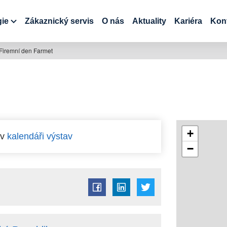
gie
Zákaznický servis
O nás
Aktuality
Kariéra
Kon
Firemní den Farmet
+
 v
kalendáři výstav
−