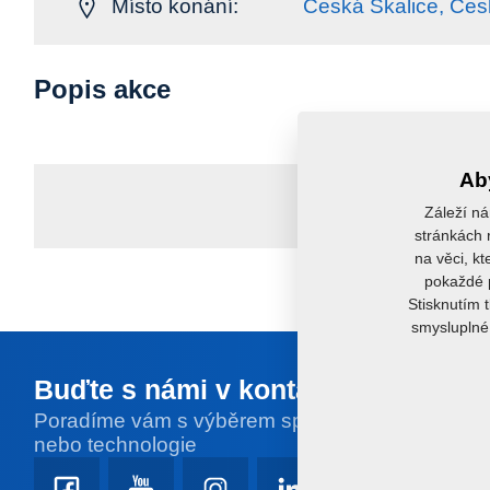
Místo konání:
Česká Skalice, Čes
Popis akce
Aby
Záleží ná
stránkách r
na věci, kt
pokaždé p
Stisknutím 
smysluplné 
Buďte s námi v kontaktu
Poradíme vám s výběrem správného stroje
nebo technologie