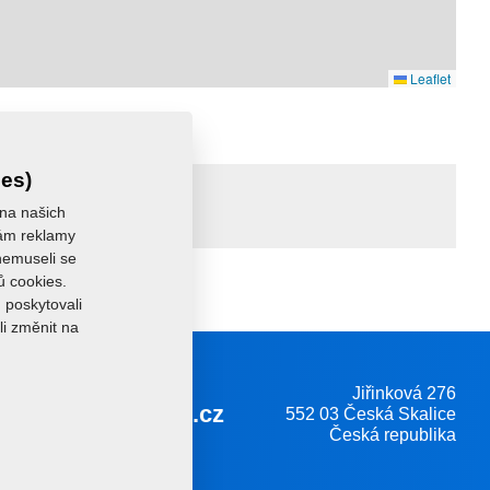
Leaflet
ies)
 na našich
 vám reklamy
 nemuseli se
ů cookies.
 poskytovali
li změnit na
Jiřinková 276
farmet@farmet.cz
552 03 Česká Skalice
Česká republika