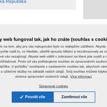
ká Republika
 web fungoval tak, jak ho znáte (souhlas s cook
Máte nějaké dotazy?
Kontaktujte nás.
m na tom, aby pro vás nakupování bylo co nejlepším zážitkem. Abyste
ychle našli to, co hledáte, ušetřili spoustu klikání a nezobrazovaly se
eré vás nezajímají. Abyste web viděli v zobrazení na které jste zvyklí a
řihlašovat. Proto od vás potřebujeme souhlas se zpracováním soubor
tlačítka „V pořádku“ souhlasíte s nastavením cookies tak, abychom vám
a užitečné služby na základě vašich údajů. Svůj souhlas můžete kdyko
Více informací
stránce zpracování osobních údajů.
Spravovat cookies
+420 491 450 111
Povolit vše
Zamítnout vše