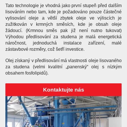
Tato technologie je vhodná jako první stupeň před dalším
lisováním nebo tam, kde je požadováno pouze částečné
vylisování oleje a větší zbytek oleje ve výliscích je
zužitkován v krmných směsích, kde je obsah oleje
žádoucí. (Krmnou směs pak již není nutno tukovat)
Výhodou předlisování za studena je malá energetická
náročnost, jednoduchá instalace zařízení, malé
zástavbové rozměry, což šetří investice.
Olej získaný v předlisování má vlastnosti oleje lisovaného
za studena (velmi kvalitní „panenský“ olej s nízkým
obsahem fosfolipidů).
Kontaktujte nás