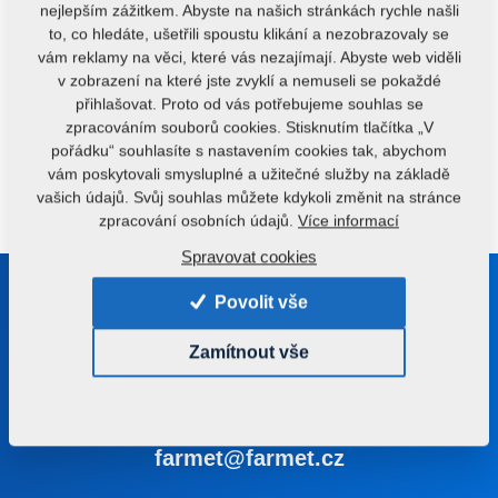
nejlepším zážitkem. Abyste na našich stránkách rychle našli
možné technologii doplnit o průběžné vážení semen na
to, co hledáte, ušetřili spoustu klikání a nezobrazovaly se
vstupu nebo loupání a separaci slupek. Semena jsou
vám reklamy na věci, které vás nezajímají. Abyste web viděli
dopravována do lisu prvního stupně, kde jsou mechanicky
v zobrazení na které jste zvyklí a nemuseli se pokaždé
stlačována. Vytékající olej obsahuje mechanické příměsi
přihlašovat. Proto od vás potřebujeme souhlas se
zpracováním souborů cookies. Stisknutím tlačítka „V
(prolis) a je nutné ho dále zpracovat separací a filtrací.
pořádku“ souhlasíte s nastavením cookies tak, abychom
Výlisky z lisů jsou odváděny dopravníkem k dalšímu
vám poskytovali smysluplné a užitečné služby na základě
zpracování pro extrakci.
vašich údajů. Svůj souhlas můžete kdykoli změnit na stránce
zpracování osobních údajů.
Více informací
Spravovat cookies
Buďte s námi v kontaktu
Povolit vše
Poradíme vám s výběrem správného stroje nebo
Zamítnout vše
technologie
+420 491 450 111
farmet@farmet.cz