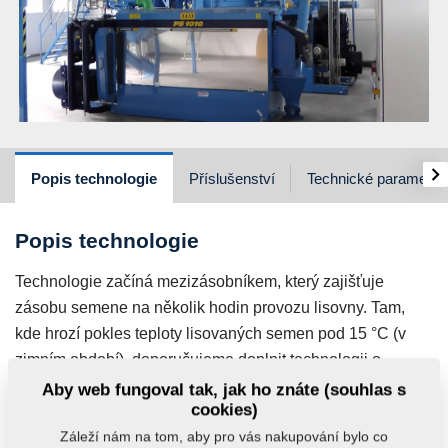
›
Popis technologie
Příslušenství
Technické parametry
Popis technologie
Technologie začíná mezizásobníkem, který zajišťuje
zásobu semene na několik hodin provozu lisovny. Tam,
kde hrozí pokles teploty lisovaných semen pod 15 °C (v
zimním období), doporučujeme doplnit technologii o
teplotní stabilizaci semen. Semeno je z mezizásobníku
Aby web fungoval tak, jak ho znáte (souhlas s
cookies)
dopravováno do lisů prvního stupně. Tuto dopravní cestu
semene doporučujeme doplnit o čištění semen. Dále je
Záleží nám na tom, aby pro vás nakupování bylo co