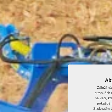
Aby
Záleží ná
stránkách r
na věci, kt
pokaždé p
Stisknutím 