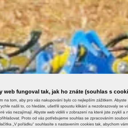
 web fungoval tak, jak ho znáte (souhlas s cook
m na tom, aby pro vás nakupování bylo co nejlepším zážitkem. Abyste
ychle našli to, co hledáte, ušetřili spoustu klikání a nezobrazovaly se
eré vás nezajímají. Abyste web viděli v zobrazení na které jste zvyklí a
řihlašovat. Proto od vás potřebujeme souhlas se zpracováním soubor
tlačítka „V pořádku“ souhlasíte s nastavením cookies tak, abychom vám