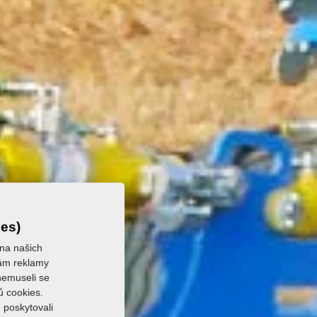
ies)
 na našich
 vám reklamy
 nemuseli se
ů cookies.
 poskytovali