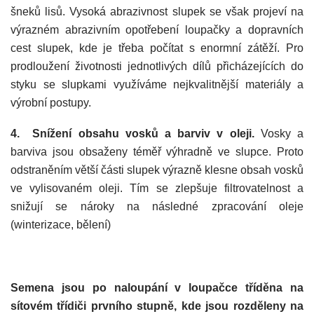
šneků lisů. Vysoká abrazivnost slupek se však projeví na
výrazném abrazivním opotřebení loupačky a dopravních
cest slupek, kde je třeba počítat s enormní zátěží. Pro
prodloužení životnosti jednotlivých dílů přicházejících do
styku se slupkami využíváme nejkvalitnější materiály a
výrobní postupy.
4. Snížení obsahu vosků a barviv v oleji.
Vosky a
barviva jsou obsaženy téměř výhradně ve slupce. Proto
odstraněním větší části slupek výrazně klesne obsah vosků
ve vylisovaném oleji. Tím se zlepšuje filtrovatelnost a
snižují se nároky na následné zpracování oleje
(winterizace, bělení)
Semena jsou po naloupání v loupačce tříděna na
sítovém třídiči prvního stupně, kde jsou rozděleny na