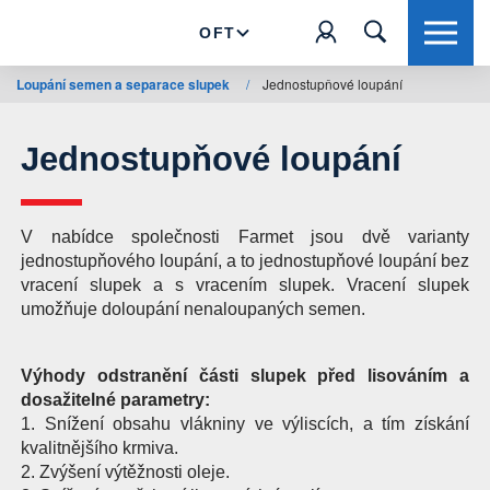
OFT
Loupání semen a separace slupek
/
Jednostupňové loupání
Jednostupňové loupání
V nabídce společnosti Farmet jsou dvě varianty
jednostupňového loupání, a to jednostupňové loupání bez
vracení slupek a s vracením slupek. Vracení slupek
umožňuje doloupání nenaloupaných semen.
Výhody odstranění části slupek před lisováním a
dosažitelné parametry:
1. Snížení obsahu vlákniny ve výliscích, a tím získání
kvalitnějšího krmiva.
2. Zvýšení výtěžnosti oleje.