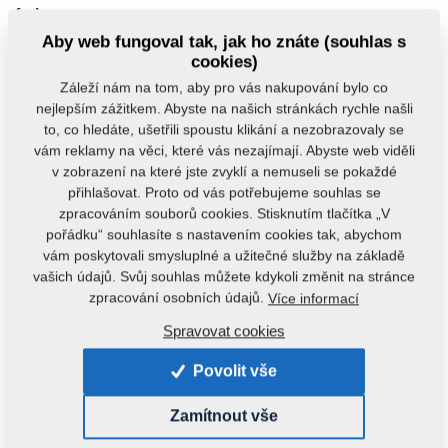
frakce:
Aby web fungoval tak, jak ho znáte (souhlas s
Nejmenší frakce
- mastný prach – postupuje bez
cookies)
aspirace na lisování.
Záleží nám na tom, aby pro vás nakupování bylo co
nejlepším zážitkem. Abyste na našich stránkách rychle našli
Střední frakce
- malá semena, jádra a jejich úlomky,
to, co hledáte, ušetřili spoustu klikání a nezobrazovaly se
malé části slupek – prochází přes aspiraci v proudu
vám reklamy na věci, které vás nezajímají. Abyste web viděli
vzduchu, kde jsou odsáty slupky do cyklonu I. Zbytek
v zobrazení na které jste zvyklí a nemuseli se pokaždé
po aspiraci postupuje na lisování.
přihlašovat. Proto od vás potřebujeme souhlas se
zpracováním souborů cookies. Stisknutím tlačítka „V
pořádku“ souhlasíte s nastavením cookies tak, abychom
Největší frakce
- celá semena a velké slupky –
vám poskytovali smysluplné a užitečné služby na základě
prochází přes aspiraci v proudu vzduchu, kde jsou
vašich údajů. Svůj souhlas můžete kdykoli změnit na stránce
odsáty slupky do cyklonu I. Zbytek po aspiraci
zpracování osobních údajů.
Více informací
postupuje na lisování.
Spravovat cookies
Tato technologie je nejjednodušší, a proto nedosahuje
Povolit vše
nejlepších výsledků (zde není možno očekávat dosažení
často požadovaného parametru obsahu vlákniny ve
Zamítnout vše
slunečnicových výliscích do 20%).