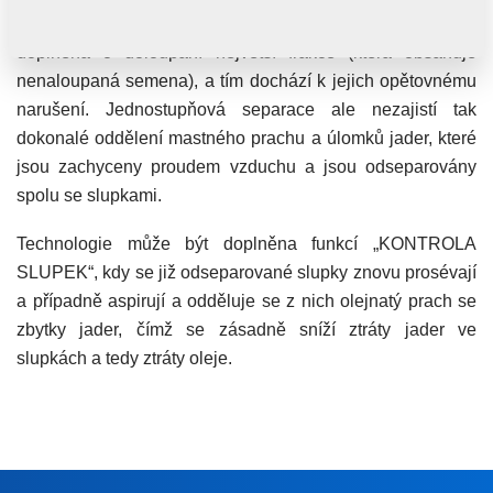
Varianta
jednostupňového loupání s vracením slupek
je
doplněna o doloupání největší frakce (která obsahuje
nenaloupaná semena), a tím dochází k jejich opětovnému
narušení. Jednostupňová separace ale nezajistí tak
dokonalé oddělení mastného prachu a úlomků jader, které
jsou zachyceny proudem vzduchu a jsou odseparovány
spolu se slupkami.
Technologie může být doplněna funkcí „KONTROLA
SLUPEK“, kdy se již odseparované slupky znovu prosévají
a případně aspirují a odděluje se z nich olejnatý prach se
zbytky jader, čímž se zásadně sníží ztráty jader ve
slupkách a tedy ztráty oleje.