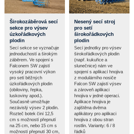
Širokozáběrová secí
Nesený secí stroj
sekce pro výsev
pro setí
úzkořádkových
širokořádkových
plodin
plodin
Secí sekce se vyznačuje
Secí jednotky pro výsev
jednoduchostí a širokým
širokořádkových plodin
záběrem. Ve spojení s
(např. kukuřice a
Falconem SW zajistí
slunečnice) nám ve
vysoký pracovní výkon
spojení s aplikací hnojiva
pro setí běžných
z modulárního nosiče
úzkořádkových plodin
Falcon SW zajistí výsev
(obiloviny, řepka,
a zároveň aplikaci
luskoviny apod.).
hnojiva v jedné operaci.
Současně umožňuje
Aplikace hnojiva je
nezávislý výsev 2 plodin.
zajištěna dvěma
Rozteč botek činí 12,5
aplikátory pro aplikaci
cm s možností přepnutí
hnojiva z obou stran
na 25 cm, nebo 15 cm s
rostlin. Varianty: 6 / 8
možností přepnutí 30 cm,
řádků