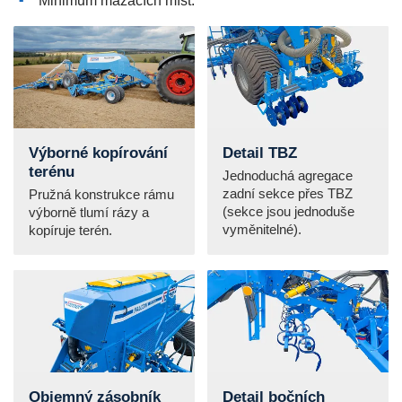
Výborné kopírování
Detail TBZ
terénu
Jednoduchá agregace
zadní sekce přes TBZ
Pružná konstrukce rámu
(sekce jsou jednoduše
výborně tlumí rázy a
vyměnitelné).
kopíruje terén.
Objemný zásobník
Detail bočních